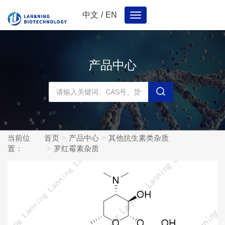
中文
/
EN
Toggle
navigation
产品中心
当前位
首页
产品中心
其他抗生素类杂质
置：
罗红霉素杂质