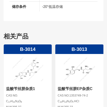
储存条件
-20°低温存储
相关产品
B-3014
B-3013
盐酸苄丝肼杂质1
盐酸苄丝肼EP杂质C
CAS NO.
CAS NO.1353749-74-2
.
C
H
N
O
C
H
N
O
HCl
17
21
3
8
10
13
3
5