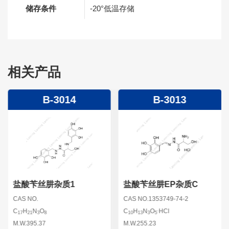
储存条件
-20°低温存储
相关产品
B-3014
B-3013
盐酸苄丝肼杂质1
盐酸苄丝肼EP杂质C
CAS NO.
CAS NO.1353749-74-2
.
C
H
N
O
C
H
N
O
HCl
17
21
3
8
10
13
3
5
M.W.395.37
M.W.255.23