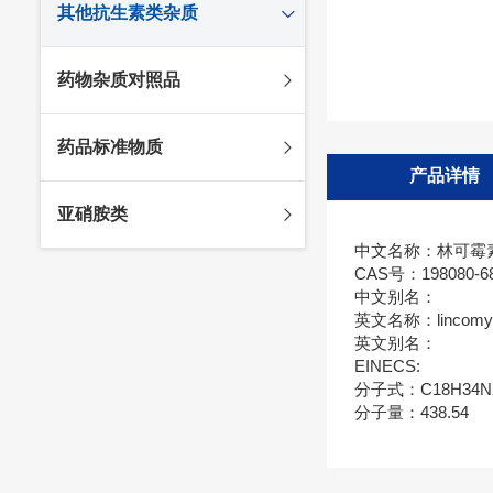
其他抗生素类杂质
头孢唑林杂质
苯唑西林杂质
法罗培南杂质
头孢硫脒杂质
氨苄西林杂质
比阿培南杂质
氨曲南杂质
药物杂质对照品
头孢他啶杂质
替卡西林杂质
多立培南杂质
夫西地酸杂质
头孢氨苄杂质
氯唑西林杂质
替比培南杂质
多西环素杂质
维生素杂质
药品标准物质
头孢米诺杂质
阿洛西林杂质
厄他培南杂质
利福平杂质
法莫替丁杂质
产品详情
头孢丙烯杂质
双氯西林杂质
亚胺培南杂质
莫匹罗星杂质
达卡他韦杂质
标准品
亚硝胺类
头孢吡肟杂质
美洛西林杂质
多尼培南杂质
苄丝肼杂质
杂质对照品
中文名称：林可霉
头孢拉定杂质
匹美西林杂质
西司他丁杂质
莫西沙星杂质
亚硝胺
CAS号：198080-68
头孢地嗪钠杂质
克拉霉素杂质
中文别名：
英文名称：lincomyci
头孢呋辛杂质
罗红霉素杂质
英文别名：
头孢噻肟杂质
螺旋霉素杂质
EINECS:
分子式：C18H34N
头孢曲松钠杂质
克拉维酸钾杂质
分子量：438.54
头孢他美酯杂质
卡络磺钠杂质
青霉素杂质
替加环素杂质
头孢羟氨苄杂质
土霉素杂质