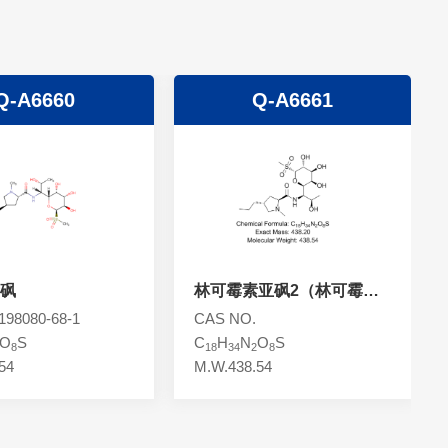
Q-A6660
Q-A6661
砜
林可霉素亚砜2（林可霉素
双氧化）
98080-68-1
CAS NO.
O
S
C
H
N
O
S
8
18
34
2
8
54
M.W.438.54