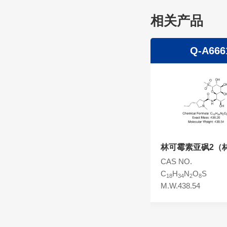
头孢西丁杂质
林可霉素杂质
相关产品
头孢克洛杂质
头孢卡品酯杂质
Q-A6660
Q-A666
头孢唑肟杂质
林可霉素砜
林可霉素亚砜2（
双氧化）
CAS NO.198080-68-1
CAS NO.
C
H
N
O
S
C
H
N
O
S
18
34
2
8
18
34
2
8
M.W.438.54
M.W.438.54