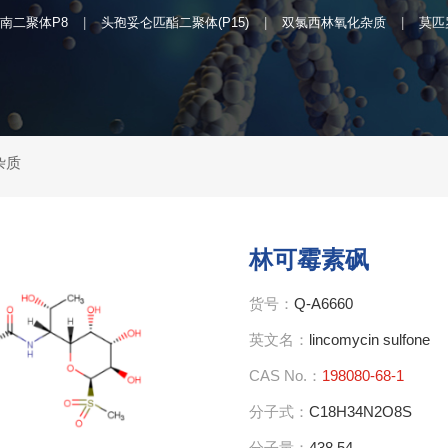
南二聚体P8
头孢妥仑匹酯二聚体(P15)
双氯西林氧化杂质
莫匹
杂质
林可霉素砜
货号：
Q-A6660
英文名：
lincomycin sulfone
CAS No.：
198080-68-1
分子式：
C18H34N2O8S
分子量：
438.54