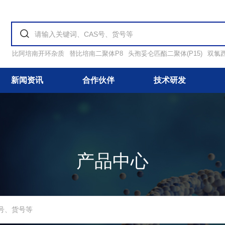
比阿培南开环杂质
替比培南二聚体P8
头孢妥仑匹酯二聚体(P15)
双氯
新闻资讯
合作伙伴
技术研发
产品中心