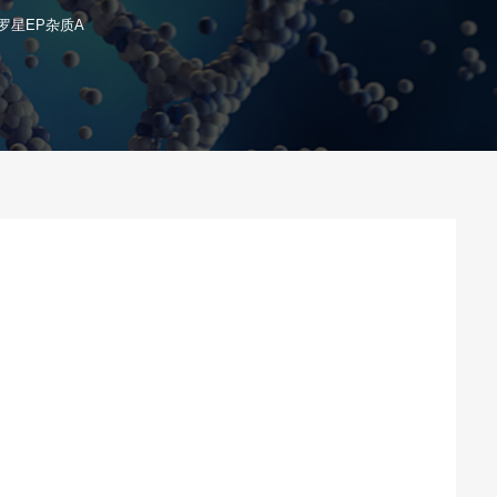
罗星EP杂质A