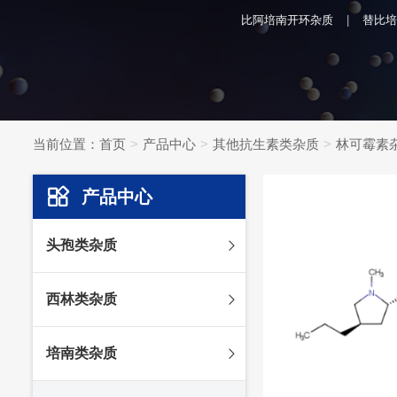
比阿培南开环杂质
替比培
当前位置：
首页
产品中心
其他抗生素类杂质
林可霉素
产品中心
头孢类杂质
头孢妥仑杂质
西林类杂质
头孢克肟杂质
头孢哌酮杂质
阿莫西林杂质
培南类杂质
头孢泊肟酯杂质
哌拉西林杂质
头孢地尼杂质
氟氯西林杂质
美罗培南杂质