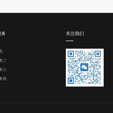
服务
关注我们
究
务二
务三
务四