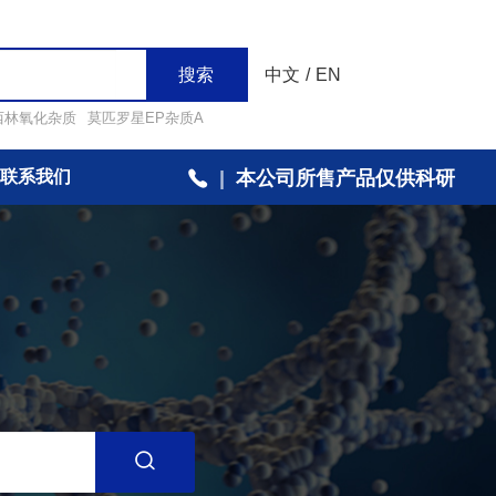
搜索
中文
/
EN
西林氧化杂质
莫匹罗星EP杂质A
联系我们
|
本公司所售产品仅供科研