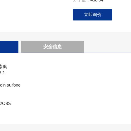
立即询价
安全信息
素砜
-1
n sulfone
2O8S