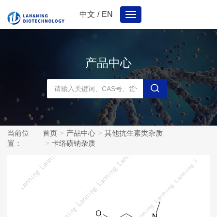
中文
/
EN
Toggle
navigation
产品中心
当前位
首页
产品中心
其他抗生素类杂质
置：
卡络磺钠杂质