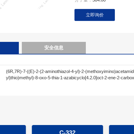
立即询价
安全信息
(6R,7R)-7-((E)-2-(2-aminothiazol-4-yl)-2-(methoxyimino)acetamido
yl)thio)methyl)-8-oxo-5-thia-1-azabicyclo[4.2.0]oct-2-ene-2-carbox
C-332