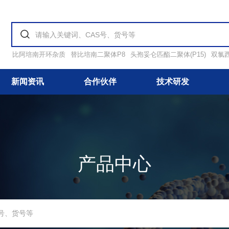
比阿培南开环杂质
替比培南二聚体P8
头孢妥仑匹酯二聚体(P15)
双氯
新闻资讯
合作伙伴
技术研发
产品中心