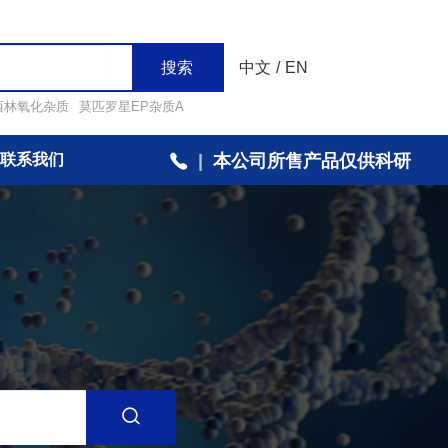
搜索
中文
/
EN
西林氧化杂质
莫匹罗星EP杂质A
联系我们
|
本公司所售产品仅供科研