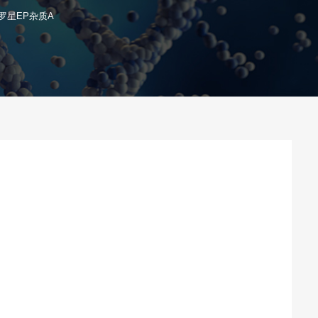
罗星EP杂质A