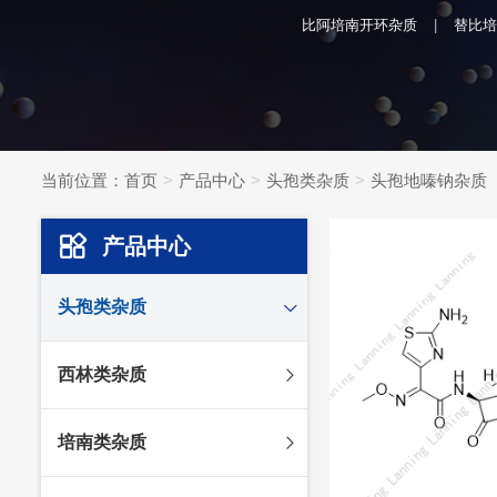
比阿培南开环杂质
替比培
当前位置：
首页
产品中心
头孢类杂质
头孢地嗪钠杂质
产品中心
头孢类杂质
头孢妥仑杂质
西林类杂质
头孢克肟杂质
头孢哌酮杂质
阿莫西林杂质
培南类杂质
头孢泊肟酯杂质
哌拉西林杂质
头孢地尼杂质
氟氯西林杂质
美罗培南杂质