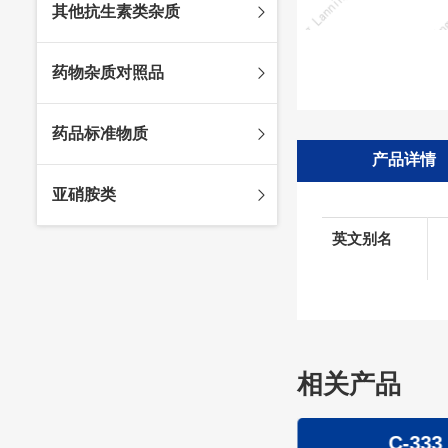
其他抗生素类杂质
头孢唑林杂质
苯唑西林杂质
法罗培南杂质
头孢硫脒杂质
氨苄西林杂质
比阿培南杂质
氨曲南杂质
药物杂质对照品
头孢他啶杂质
替卡西林杂质
多立培南杂质
夫西地酸杂质
头孢氨苄杂质
氯唑西林杂质
替比培南杂质
多西环素杂质
维生素杂质
药品标准物质
头孢米诺杂质
阿洛西林杂质
厄他培南杂质
利福平杂质
法莫替丁杂质
产品详情
头孢丙烯杂质
双氯西林杂质
亚胺培南杂质
莫匹罗星杂质
达卡他韦杂质
标准品
亚硝胺类
头孢吡肟杂质
美洛西林杂质
多尼培南杂质
苄丝肼杂质
杂质对照品
头孢拉定杂质
匹美西林杂质
西司他丁杂质
莫西沙星杂质
英文别名
亚硝胺
头孢地嗪钠杂质
克拉霉素杂质
头孢呋辛杂质
罗红霉素杂质
头孢噻肟杂质
螺旋霉素杂质
头孢曲松钠杂质
克拉维酸钾杂质
相关产品
头孢他美酯杂质
卡络磺钠杂质
青霉素杂质
替加环素杂质
C-334
C-333
头孢羟氨苄杂质
土霉素杂质