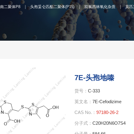
南二聚体P8
头孢妥仑匹酯二聚体(P15)
双氯西林氧化杂质
莫匹
7E-头孢地嗪
货号：
C-333
英文名：
7E-Cefodizime
CAS No.：
97180-26-2
分子式：
C20H20N6O7S4
分子量：
584.66