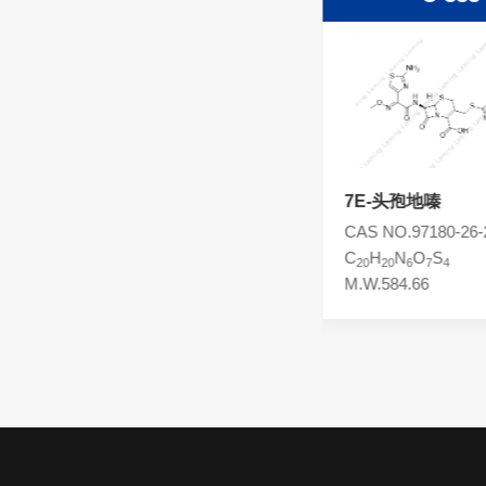
头孢西丁杂质
林可霉素杂质
头孢克洛杂质
头孢卡品酯杂质
头孢唑肟杂质
头孢地嗪双侧链杂质
7E-头孢地嗪
CAS NO.
CAS NO.97180-26-
C
H
N
O
S
C
H
N
O
S
26
25
9
9
5
20
20
6
7
4
M.W.767.84
M.W.584.66