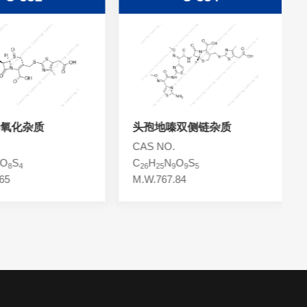
氧化杂质
头孢地嗪双侧链杂质
CAS NO.
O
S
C
H
N
O
S
8
4
26
25
9
9
5
65
M.W.767.84