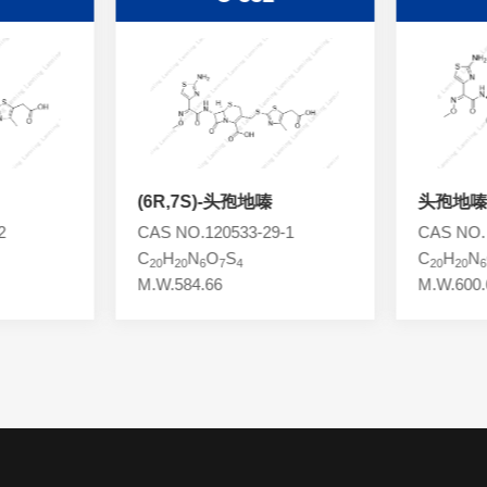
(6R,7S)-头孢地嗪
头孢地嗪
2
CAS NO.120533-29-1
CAS NO.
C
H
N
O
S
C
H
N
20
20
6
7
4
20
20
6
M.W.584.66
M.W.600.