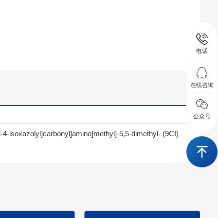
电话
在线咨询
公众号
yl-4-isoxazolyl]carbonyl]amino]methyl]-5,5-dimethyl- (9CI)