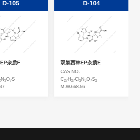
D-105
D-104
EP杂质F
双氯西林EP杂质E
CAS NO.
N
O
S
C
H
Cl
N
O
S
2
3
7
27
27
2
5
7
2
37
M.W.668.56