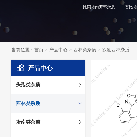
比阿培南开环杂质
替比培
当前位置：
首页
产品中心
西林类杂质
双氯西林杂质
产品中心
头孢类杂质
头孢妥仑杂质
西林类杂质
头孢克肟杂质
头孢哌酮杂质
阿莫西林杂质
培南类杂质
头孢泊肟酯杂质
哌拉西林杂质
头孢地尼杂质
氟氯西林杂质
美罗培南杂质