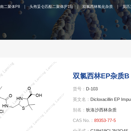
南二聚体P8
头孢妥仑匹酯二聚体(P15)
双氯西林氧化杂质
莫匹
双氯西林EP杂质B
货号：
D-103
英文名：
Dicloxacillin EP Impu
别名：
狄洛沙西林杂质
CAS No.：
89353-77-5
分子式：
C18H19CL2N3O4S