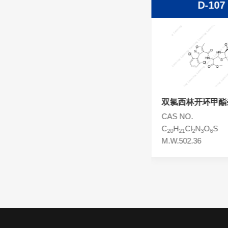
D-108
D-107
头孢西丁杂质
林可霉素杂质
头孢克洛杂质
头孢卡品酯杂质
头孢唑肟杂质
双氯西林氧化杂质
双氯西林开环甲酯
CAS NO.
CAS NO.
C
H
Cl
N
O
S
C
H
Cl
N
O
S
19
17
2
3
6
20
21
2
3
6
M.W.486.32
M.W.502.36