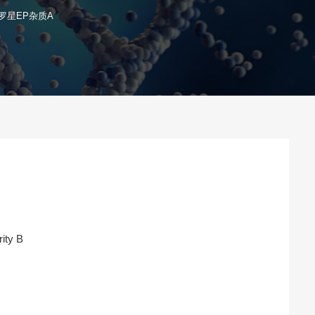
罗星EP杂质A
rity B