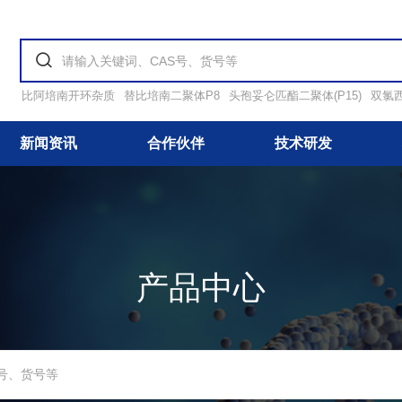
比阿培南开环杂质
替比培南二聚体P8
头孢妥仑匹酯二聚体(P15)
双氯
新闻资讯
合作伙伴
技术研发
产品中心