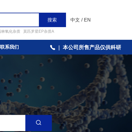
搜索
中文
/
EN
西林氧化杂质
莫匹罗星EP杂质A
联系我们
|
本公司所售产品仅供科研