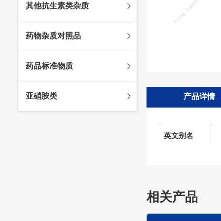
其他抗生素类杂质
头孢唑林杂质
苯唑西林杂质
法罗培南杂质
头孢硫脒杂质
氨苄西林杂质
比阿培南杂质
氨曲南杂质
药物杂质对照品
头孢他啶杂质
替卡西林杂质
多立培南杂质
夫西地酸杂质
头孢氨苄杂质
氯唑西林杂质
替比培南杂质
多西环素杂质
维生素杂质
药品标准物质
头孢米诺杂质
阿洛西林杂质
厄他培南杂质
利福平杂质
法莫替丁杂质
头孢丙烯杂质
双氯西林杂质
亚胺培南杂质
莫匹罗星杂质
达卡他韦杂质
标准品
亚硝胺类
产品详情
头孢吡肟杂质
美洛西林杂质
多尼培南杂质
苄丝肼杂质
杂质对照品
头孢拉定杂质
匹美西林杂质
西司他丁杂质
莫西沙星杂质
亚硝胺
头孢地嗪钠杂质
克拉霉素杂质
英文别名
头孢呋辛杂质
罗红霉素杂质
头孢噻肟杂质
螺旋霉素杂质
头孢曲松钠杂质
克拉维酸钾杂质
头孢他美酯杂质
卡络磺钠杂质
相关产品
青霉素杂质
替加环素杂质
头孢羟氨苄杂质
土霉素杂质