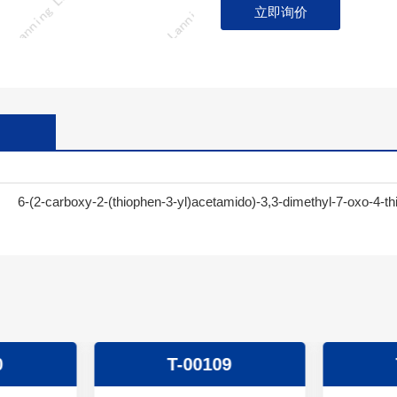
立即询价
6-(2-carboxy-2-(thiophen-3-yl)acetamido)-3,3-dimethyl-7-oxo-4-th
0
T-00109