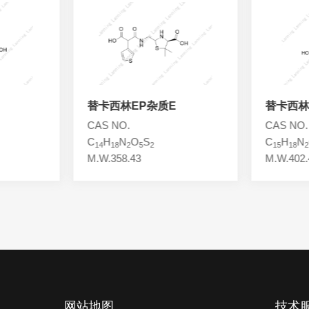
替卡西林EP杂质E
替卡西林
CAS NO.
CAS NO.
C
H
N
O
S
C
H
N
14
18
2
5
2
15
18
2
M.W.358.43
M.W.402.
网站地图
技术