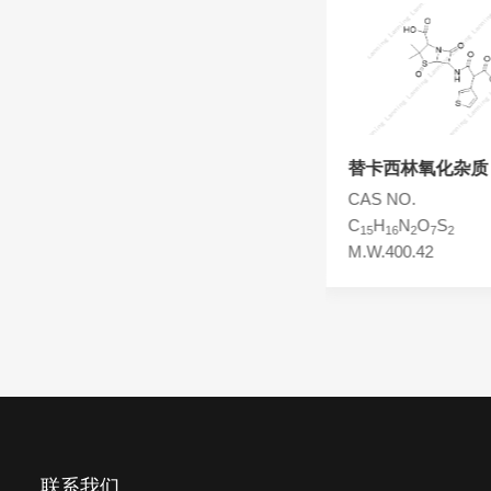
头孢西丁杂质
林可霉素杂质
头孢克洛杂质
头孢卡品酯杂质
头孢唑肟杂质
替卡西林双母核杂质
替卡西林氧化杂质
CAS NO.
CAS NO.
C
H
N
O
S
C
H
N
O
S
23
26
4
8
3
15
16
2
7
2
M.W.582.66
M.W.400.42
联系我们