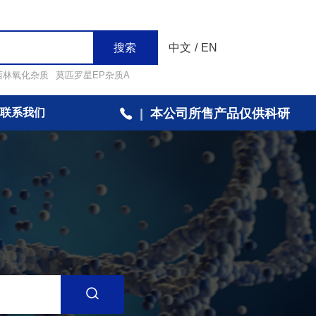
搜索
中文
/
EN
西林氧化杂质
莫匹罗星EP杂质A
联系我们
|
本公司所售产品仅供科研