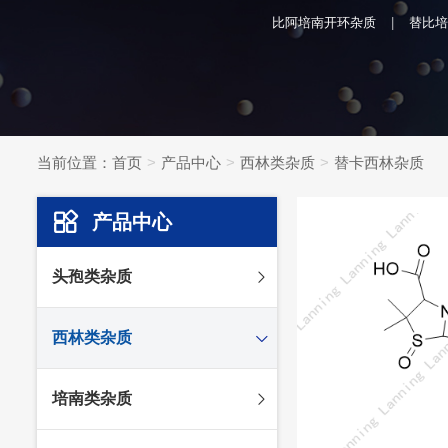
比阿培南开环杂质
替比培
当前位置：
首页
产品中心
西林类杂质
替卡西林杂质
产品中心
头孢类杂质
头孢妥仑杂质
西林类杂质
头孢克肟杂质
头孢哌酮杂质
阿莫西林杂质
培南类杂质
头孢泊肟酯杂质
哌拉西林杂质
头孢地尼杂质
氟氯西林杂质
美罗培南杂质