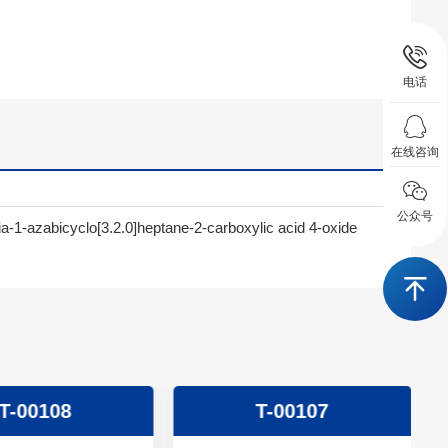
电话
在线咨询
公众号
ia-1-azabicyclo[3.2.0]heptane-2-carboxylic acid 4-oxide
T-00108
T-00107