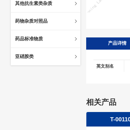
其他抗生素类杂质
头孢唑林杂质
苯唑西林杂质
法罗培南杂质
头孢硫脒杂质
氨苄西林杂质
比阿培南杂质
氨曲南杂质
药物杂质对照品
头孢他啶杂质
替卡西林杂质
多立培南杂质
夫西地酸杂质
头孢氨苄杂质
氯唑西林杂质
替比培南杂质
多西环素杂质
维生素杂质
药品标准物质
头孢米诺杂质
阿洛西林杂质
厄他培南杂质
利福平杂质
法莫替丁杂质
产品详情
头孢丙烯杂质
双氯西林杂质
亚胺培南杂质
莫匹罗星杂质
达卡他韦杂质
标准品
亚硝胺类
头孢吡肟杂质
美洛西林杂质
多尼培南杂质
苄丝肼杂质
杂质对照品
英文别名
头孢拉定杂质
匹美西林杂质
西司他丁杂质
莫西沙星杂质
亚硝胺
头孢地嗪钠杂质
克拉霉素杂质
头孢呋辛杂质
罗红霉素杂质
头孢噻肟杂质
螺旋霉素杂质
相关产品
头孢曲松钠杂质
克拉维酸钾杂质
头孢他美酯杂质
卡络磺钠杂质
T-00111
T-0011
青霉素杂质
替加环素杂质
头孢羟氨苄杂质
土霉素杂质