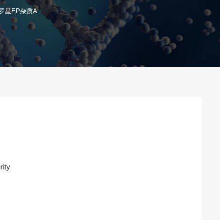
罗星EP杂质A
rity