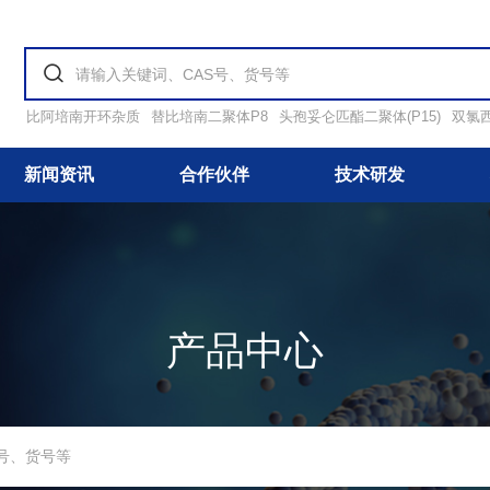
比阿培南开环杂质
替比培南二聚体P8
头孢妥仑匹酯二聚体(P15)
双氯
新闻资讯
合作伙伴
技术研发
产品中心