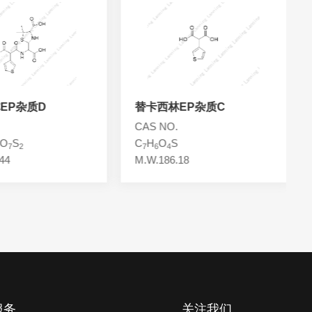
EP杂质D
替卡西林EP杂质C
CAS NO.
O
S
C
H
O
S
7
2
7
6
4
44
M.W.186.18
服务
关注我们