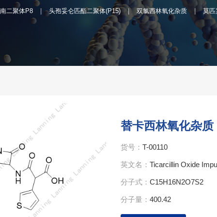
南二聚体P8
头孢妥仑匹酯二聚体(P15)
双氯西林氧化杂质
莫匹
替卡西林氧化杂质
货号：
T-00110
英文名：
Ticarcillin Oxide Impu
分子式：
C15H16N2O7S2
分子量：
400.42