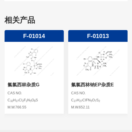
相关产品
F-01014
F-01013
氟氯西林杂质G
氟氯西林钠EP杂质E
CAS NO.
CAS NO.
C
H
Cl
F
N
O
S
C
H
ClFN
O
S
32
27
2
2
5
9
27
27
5
7
2
M.W.766.55
M.W.652.11