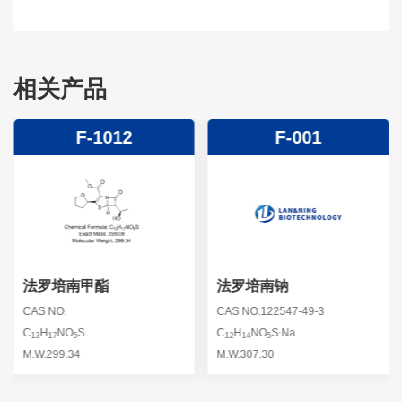
相关产品
F-1012
F-001
法罗培南甲酯
法罗培南钠
CAS NO.
CAS NO.122547-49-3
.
C
H
NO
S
C
H
NO
S
Na
13
17
5
12
14
5
M.W.299.34
M.W.307.30