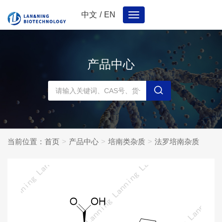
中文
/
EN
Toggle
navigation
产品中心
当前位置：
首页
产品中心
培南类杂质
法罗培南杂质