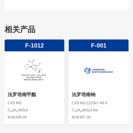
相关产品
F-1012
F-001
法罗培南甲酯
法罗培南钠
CAS NO.
CAS NO.122547-49-3
.
C
H
NO
S
C
H
NO
S
Na
13
17
5
12
14
5
M.W.299.34
M.W.307.30