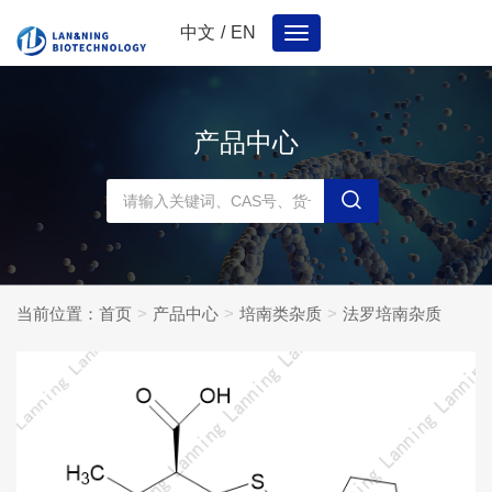
中文
/
EN
Toggle
navigation
产品中心
当前位置：
首页
产品中心
培南类杂质
法罗培南杂质