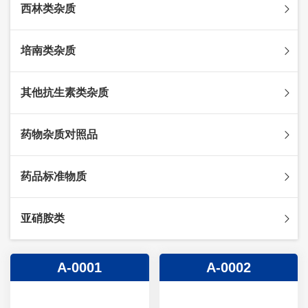
西林类杂质
头孢克肟杂质
头孢哌酮杂质
阿莫西林杂质
培南类杂质
头孢泊肟酯杂质
哌拉西林杂质
头孢地尼杂质
氟氯西林杂质
美罗培南杂质
其他抗生素类杂质
头孢唑林杂质
苯唑西林杂质
法罗培南杂质
头孢硫脒杂质
氨苄西林杂质
比阿培南杂质
氨曲南杂质
药物杂质对照品
头孢他啶杂质
替卡西林杂质
多立培南杂质
夫西地酸杂质
头孢氨苄杂质
氯唑西林杂质
替比培南杂质
多西环素杂质
维生素杂质
药品标准物质
头孢米诺杂质
阿洛西林杂质
厄他培南杂质
利福平杂质
法莫替丁杂质
头孢丙烯杂质
双氯西林杂质
亚胺培南杂质
莫匹罗星杂质
达卡他韦杂质
标准品
亚硝胺类
头孢吡肟杂质
美洛西林杂质
多尼培南杂质
苄丝肼杂质
杂质对照品
头孢拉定杂质
匹美西林杂质
西司他丁杂质
莫西沙星杂质
亚硝胺
A-0001
A-0002
头孢地嗪钠杂质
克拉霉素杂质
头孢呋辛杂质
罗红霉素杂质
头孢噻肟杂质