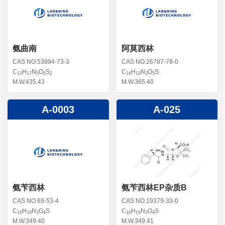
螺旋霉素杂质
头孢曲松钠杂质
克拉维酸钾杂质
头孢他美酯杂质
卡络磺钠杂质
青霉素杂质
替加环素杂质
氨曲南
阿莫西林
头孢羟氨苄杂质
土霉素杂质
CAS NO.53994-73-3
CAS NO.26787-78-0
C
H
N
O
S
C
H
N
O
S
头孢西丁杂质
13
17
5
8
2
16
19
3
5
林可霉素杂质
M.W.435.43
M.W.365.40
头孢克洛杂质
头孢卡品酯杂质
A-0003
A-025
头孢唑肟杂质
氨苄西林
氨苄西林EP杂质B
CAS NO.69-53-4
CAS NO.19379-33-0
C
H
N
O
S
C
H
N
O
S
16
19
3
4
16
19
3
4
M.W.349.40
M.W.349.41