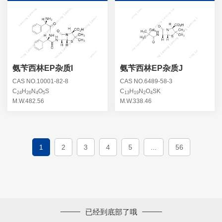
氨苄西林EP杂质I
氨苄西林EP杂质J
CAS NO.10001-82-8
CAS NO.6489-58-3
C
H
N
O
S
C
H
N
O
SK
24
26
4
5
13
19
2
4
M.W.482.56
M.W.338.46
1
2
3
4
5
...
56
已经到底部了哦