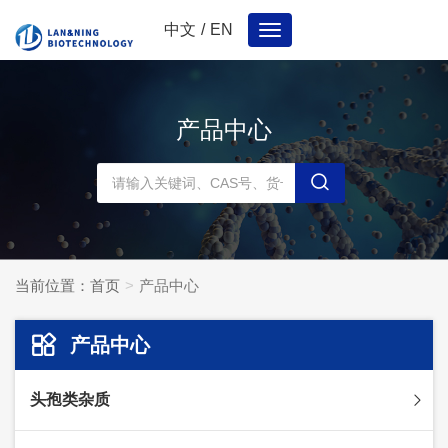
中文
/
EN
Toggle
navigation
产品中心
当前位置：
首页
产品中心
产品中心
头孢类杂质
头孢妥仑杂质