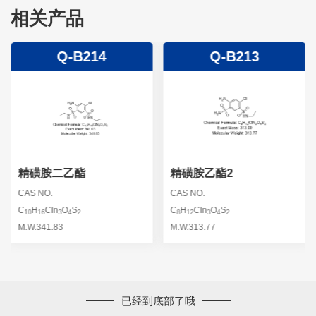
相关产品
Q-B214
Q-B213
精磺胺二乙酯
精磺胺乙酯2
CAS NO.
CAS NO.
C
H
CIn
O
S
C
H
CIn
O
S
10
16
3
4
2
8
12
3
4
2
M.W.341.83
M.W.313.77
已经到底部了哦