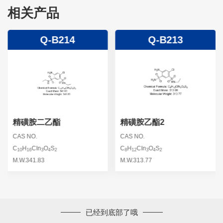
相关产品
Q-B214
Q-B213
精磺胺二乙酯
精磺胺乙酯2
CAS NO.
CAS NO.
C
H
CIn
O
S
C
H
CIn
O
S
10
16
3
4
2
8
12
3
4
2
M.W.341.83
M.W.313.77
已经到底部了哦