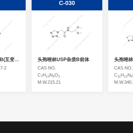
C-030
B(互变混
头孢唑林USP杂质B前体
头孢唑林
7-2
CAS NO.
CAS NO.
C
H
N
O
C
H
N
7
13
5
3
11
12
6
M.W.215.21
M.W.340.