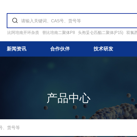
比阿培南开环杂质
替比培南二聚体P8
头孢妥仑匹酯二聚体(P15)
双氯
新闻资讯
合作伙伴
技术研发
产品中心