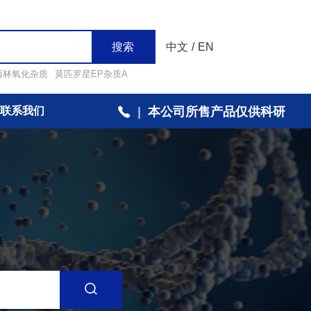
搜索
中文
/
EN
西林氧化杂质
莫匹罗星EP杂质A
联系我们
|
本公司所售产品仅供科研