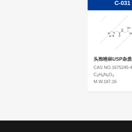
C-00004
C-031
头孢西丁杂质
林可霉素杂质
头孢克洛杂质
头孢卡品酯杂质
头孢唑肟杂质
头孢唑林
头孢唑林USP杂质
合物)
CAS NO.25953-19-9
CAS NO.1675245-4
C
H
N
O
S
C
H
N
O
14
14
8
4
3
5
9
5
3
M.W.454.51
M.W.187.16