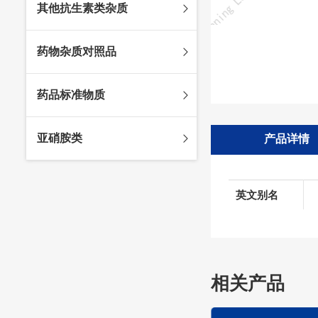
其他抗生素类杂质
头孢唑林杂质
苯唑西林杂质
法罗培南杂质
头孢硫脒杂质
氨苄西林杂质
比阿培南杂质
氨曲南杂质
药物杂质对照品
头孢他啶杂质
替卡西林杂质
多立培南杂质
夫西地酸杂质
头孢氨苄杂质
氯唑西林杂质
替比培南杂质
多西环素杂质
维生素杂质
药品标准物质
头孢米诺杂质
阿洛西林杂质
厄他培南杂质
利福平杂质
法莫替丁杂质
头孢丙烯杂质
双氯西林杂质
亚胺培南杂质
莫匹罗星杂质
达卡他韦杂质
标准品
亚硝胺类
产品详情
头孢吡肟杂质
美洛西林杂质
多尼培南杂质
苄丝肼杂质
杂质对照品
头孢拉定杂质
匹美西林杂质
西司他丁杂质
莫西沙星杂质
亚硝胺
头孢地嗪钠杂质
克拉霉素杂质
英文别名
头孢呋辛杂质
罗红霉素杂质
头孢噻肟杂质
螺旋霉素杂质
头孢曲松钠杂质
克拉维酸钾杂质
头孢他美酯杂质
卡络磺钠杂质
相关产品
青霉素杂质
替加环素杂质
头孢羟氨苄杂质
土霉素杂质