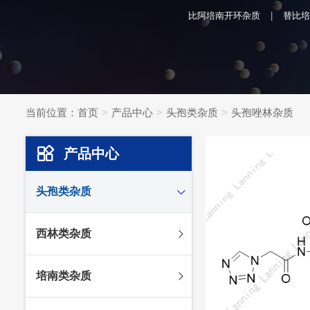
比阿培南开环杂质
替比培
当前位置：
首页
产品中心
头孢类杂质
头孢唑林杂质
产品中心
头孢类杂质
头孢妥仑杂质
西林类杂质
头孢克肟杂质
头孢哌酮杂质
阿莫西林杂质
培南类杂质
头孢泊肟酯杂质
哌拉西林杂质
头孢地尼杂质
氟氯西林杂质
美罗培南杂质