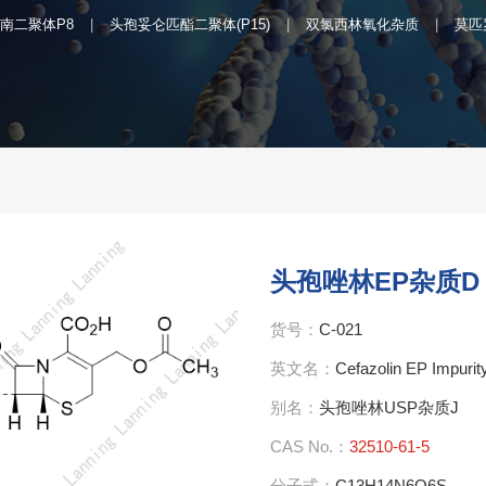
南二聚体P8
头孢妥仑匹酯二聚体(P15)
双氯西林氧化杂质
莫匹
头孢唑林EP杂质D
货号：
C-021
英文名：
Cefazolin EP Impurit
别名：
头孢唑林USP杂质J
CAS No.：
32510-61-5
分子式：
C13H14N6O6S