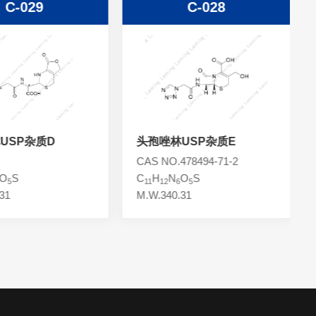
C-029
C-028
USP杂质D
头孢唑林USP杂质E
CAS NO.478494-71-2
O
S
C
H
N
O
S
5
11
12
6
5
31
M.W.340.31