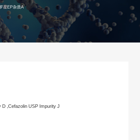
罗星EP杂质A
y D ,Cefazolin USP Impurity J