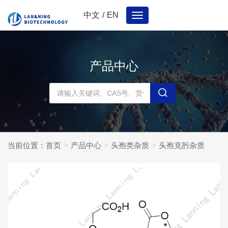
中文
/
EN
Toggle
navigation
产品中心
当前位置：
首页
产品中心
头孢类杂质
头孢克肟杂质