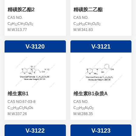
精磺胺乙酯2
精磺胺二乙酯
CAS NO.
CAS NO.
C
H
CIn
O
S
C
H
CIn
O
S
8
12
3
4
2
10
16
3
4
2
M.W.313.77
M.W.341.83
V-3120
V-3121
维生素B1
维生素B1杂质A
CAS NO.67-03-8
CAS NO.
C
H
Cl
N
Os
C
H
N
O
12
18
2
4
15
20
4
2
M.W.337.26
M.W.288.35
V-3122
V-3123