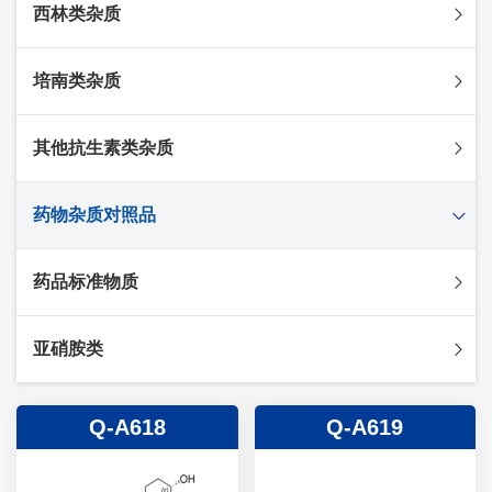
西林类杂质
头孢克肟杂质
头孢哌酮杂质
阿莫西林杂质
培南类杂质
头孢泊肟酯杂质
哌拉西林杂质
头孢地尼杂质
氟氯西林杂质
美罗培南杂质
其他抗生素类杂质
头孢唑林杂质
苯唑西林杂质
法罗培南杂质
头孢硫脒杂质
氨苄西林杂质
比阿培南杂质
氨曲南杂质
药物杂质对照品
头孢他啶杂质
替卡西林杂质
多立培南杂质
夫西地酸杂质
头孢氨苄杂质
氯唑西林杂质
替比培南杂质
多西环素杂质
维生素杂质
药品标准物质
头孢米诺杂质
阿洛西林杂质
厄他培南杂质
利福平杂质
法莫替丁杂质
头孢丙烯杂质
双氯西林杂质
亚胺培南杂质
莫匹罗星杂质
达卡他韦杂质
标准品
亚硝胺类
头孢吡肟杂质
美洛西林杂质
多尼培南杂质
苄丝肼杂质
杂质对照品
头孢拉定杂质
匹美西林杂质
西司他丁杂质
莫西沙星杂质
亚硝胺
Q-A618
Q-A619
头孢地嗪钠杂质
克拉霉素杂质
头孢呋辛杂质
罗红霉素杂质
头孢噻肟杂质