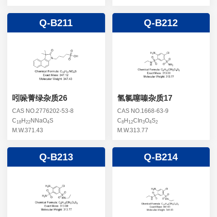
Q-B211
Q-B212
吲哚菁绿杂质26
氢氯噻嗪杂质17
CAS NO.2776202-53-8
CAS NO.1668-63-9
C
H
NNaO
S
C
H
CIn
O
S
18
22
4
8
12
3
4
2
M.W.371.43
M.W.313.77
Q-B213
Q-B214