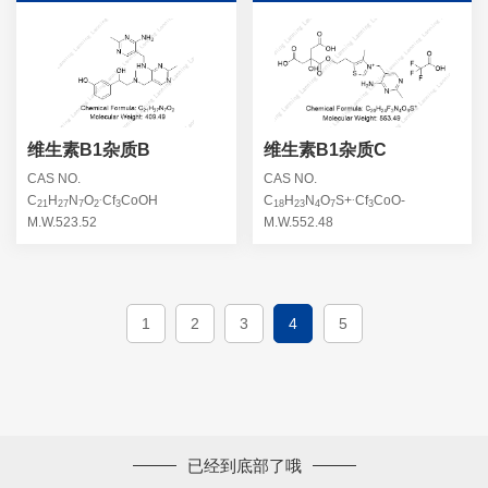
维生素B1杂质B
维生素B1杂质C
CAS NO.
CAS NO.
.
.
C
H
N
O
Cf
CoOH
C
H
N
O
S+
Cf
CoO-
21
27
7
2
3
18
23
4
7
3
M.W.523.52
M.W.552.48
1
2
3
4
5
已经到底部了哦