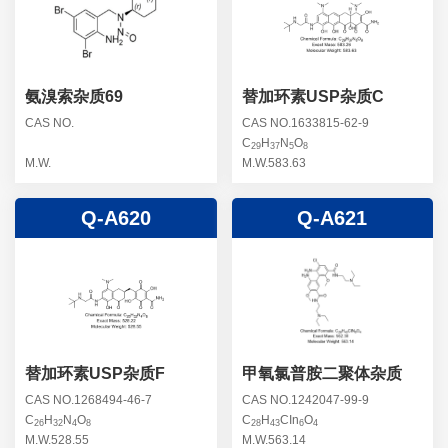
螺旋霉素杂质
头孢曲松钠杂质
克拉维酸钾杂质
头孢他美酯杂质
卡络磺钠杂质
青霉素杂质
替加环素杂质
氨溴索杂质69
替加环素USP杂质C
头孢羟氨苄杂质
土霉素杂质
CAS NO.
CAS NO.1633815-62-9
C
H
N
O
头孢西丁杂质
29
37
5
8
林可霉素杂质
M.W.
M.W.583.63
头孢克洛杂质
头孢卡品酯杂质
Q-A620
Q-A621
头孢唑肟杂质
替加环素USP杂质F
甲氧氯普胺二聚体杂质
CAS NO.1268494-46-7
CAS NO.1242047-99-9
C
H
N
O
C
H
CIn
O
26
32
4
8
28
43
6
4
M.W.528.55
M.W.563.14