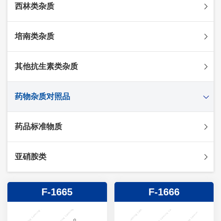
西林类杂质
头孢克肟杂质
头孢哌酮杂质
阿莫西林杂质
培南类杂质
头孢泊肟酯杂质
哌拉西林杂质
头孢地尼杂质
氟氯西林杂质
美罗培南杂质
其他抗生素类杂质
头孢唑林杂质
苯唑西林杂质
法罗培南杂质
头孢硫脒杂质
氨苄西林杂质
比阿培南杂质
氨曲南杂质
药物杂质对照品
头孢他啶杂质
替卡西林杂质
多立培南杂质
夫西地酸杂质
头孢氨苄杂质
氯唑西林杂质
替比培南杂质
多西环素杂质
维生素杂质
药品标准物质
头孢米诺杂质
阿洛西林杂质
厄他培南杂质
利福平杂质
法莫替丁杂质
头孢丙烯杂质
双氯西林杂质
亚胺培南杂质
莫匹罗星杂质
达卡他韦杂质
标准品
亚硝胺类
头孢吡肟杂质
美洛西林杂质
多尼培南杂质
苄丝肼杂质
杂质对照品
头孢拉定杂质
匹美西林杂质
西司他丁杂质
莫西沙星杂质
亚硝胺
F-1665
F-1666
头孢地嗪钠杂质
克拉霉素杂质
头孢呋辛杂质
罗红霉素杂质
头孢噻肟杂质