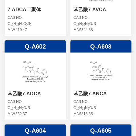
7-ADCA二聚体
苯乙酰7-AVCA
CAS NO.
CAS NO.
C
H
N
O
S
C
H
N
O
S
16
18
4
5
2
17
16
2
4
M.W.410.47
M.W.344.38
Q-A602
Q-A603
苯乙酰7-ADCA
苯乙酰7-ANCA
CAS NO.
CAS NO.
C
H
N
O
S
C
H
N
O
S
16
16
2
4
15
14
2
4
M.W.332.37
M.W.318.35
Q-A604
Q-A605