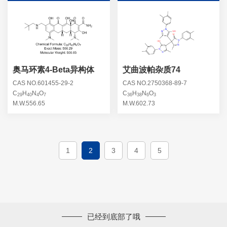
奥马环素4-Beta异构体
艾曲波帕杂质74
CAS NO.601455-29-2
CAS NO.2750368-89-7
C
H
N
O
C
H
N
O
29
40
4
7
36
38
6
3
M.W.556.65
M.W.602.73
1
2
3
4
5
已经到底部了哦