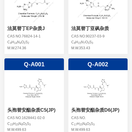
螺旋霉素杂质
头孢曲松钠杂质
克拉维酸钾杂质
头孢他美酯杂质
卡络磺钠杂质
青霉素杂质
替加环素杂质
法莫替丁EP杂质J
法莫替丁亚砜杂质
头孢羟氨苄杂质
土霉素杂质
CAS NO.76824-14-1
CAS NO.90237-03-9
C
H
N
O
S
C
H
N
O
S
头孢西丁杂质
9
14
4
2
2
8
15
7
3
3
林可霉素杂质
M.W.274.36
M.W.353.43
头孢克洛杂质
头孢卡品酯杂质
Q-A001
Q-A002
头孢唑肟杂质
头孢替安酯杂质C5(JP)
头孢替安酯杂质D6(JP)
CAS NO.1628441-02-0
CAS NO.
C
H
N
O
S
C
H
N
O
S
15
25
9
3
3
17
25
9
3
3
M.W.499.63
M.W.499.63