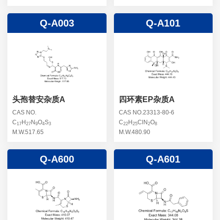
Q-A003
Q-A101
头孢替安杂质A
四环素EP杂质A
CAS NO.
CAS NO.23313-80-6
C
H
N
O
S
C
H
ClN
O
17
27
9
4
3
22
25
2
8
M.W.517.65
M.W.480.90
Q-A600
Q-A601