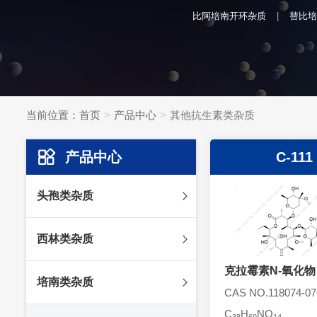
比阿培南开环杂质
替比培
当前位置：
首页
产品中心
其他抗生素类杂质
产品中心
C-111
头孢类杂质
头孢妥仑杂质
西林类杂质
头孢克肟杂质
头孢哌酮杂质
克拉霉素N-氧化物
阿莫西林杂质
培南类杂质
头孢泊肟酯杂质
哌拉西林杂质
CAS NO.118074-07
头孢地尼杂质
氟氯西林杂质
C
H
NO
美罗培南杂质
38
69
14