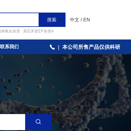
搜索
中文
/
EN
西林氧化杂质
莫匹罗星EP杂质A
联系我们
|
本公司所售产品仅供科研