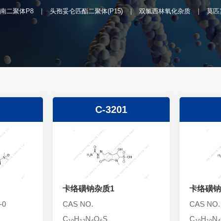
南二聚体P8
头孢妥仑匹酯二聚体(P15)
双氯西林氧化杂质
莫匹
C-3201
卡络磺钠杂质1
卡络磺钠
-0
CAS NO.
CAS NO.
C
H
N
O
S
C
H
N
10
12
4
6
10
10
4