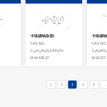
卡络磺钠杂质I
卡络磺钠
CAS NO.
CAS NO.2
.
C
H
N
O
S
KH
Po
C
H
NO
10
12
4
5
2
9
9
4
M.W.436.37
M.W.227.
1
2
3
4
5
...