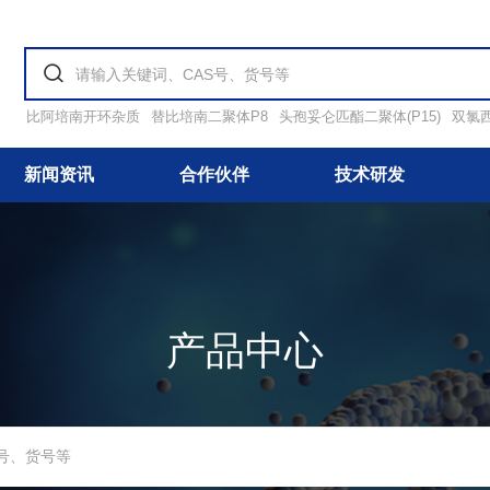
比阿培南开环杂质
替比培南二聚体P8
头孢妥仑匹酯二聚体(P15)
双氯
新闻资讯
合作伙伴
技术研发
产品中心