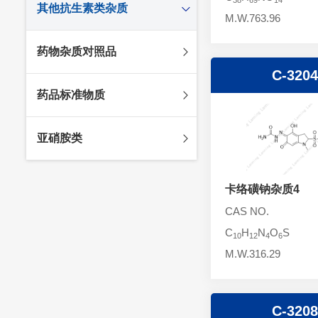
其他抗生素类杂质
头孢唑林杂质
苯唑西林杂质
M.W.763.96
法罗培南杂质
头孢硫脒杂质
氨苄西林杂质
比阿培南杂质
氨曲南杂质
药物杂质对照品
头孢他啶杂质
替卡西林杂质
多立培南杂质
夫西地酸杂质
C-320
头孢氨苄杂质
氯唑西林杂质
替比培南杂质
多西环素杂质
维生素杂质
药品标准物质
头孢米诺杂质
阿洛西林杂质
厄他培南杂质
利福平杂质
法莫替丁杂质
头孢丙烯杂质
双氯西林杂质
亚胺培南杂质
莫匹罗星杂质
达卡他韦杂质
标准品
亚硝胺类
头孢吡肟杂质
美洛西林杂质
多尼培南杂质
苄丝肼杂质
杂质对照品
头孢拉定杂质
匹美西林杂质
西司他丁杂质
莫西沙星杂质
亚硝胺
头孢地嗪钠杂质
卡络磺钠杂质4
克拉霉素杂质
头孢呋辛杂质
罗红霉素杂质
CAS NO.
头孢噻肟杂质
螺旋霉素杂质
C
H
N
O
S
10
12
4
6
头孢曲松钠杂质
克拉维酸钾杂质
M.W.316.29
头孢他美酯杂质
卡络磺钠杂质
青霉素杂质
替加环素杂质
C-320
头孢羟氨苄杂质
土霉素杂质