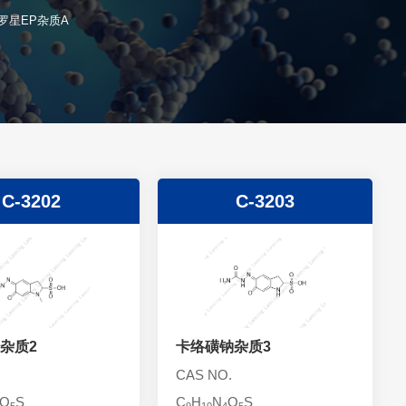
罗星EP杂质A
C-3202
C-3203
杂质2
卡络磺钠杂质3
CAS NO.
O
S
C
H
N
O
S
5
9
10
4
5