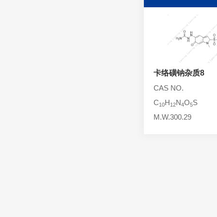
头孢西丁杂质
林可霉素杂质
头孢克洛杂质
头孢卡品酯杂质
头孢唑肟杂质
卡络磺钠杂质8
CAS NO.
C
H
N
O
S
10
12
4
5
M.W.300.29