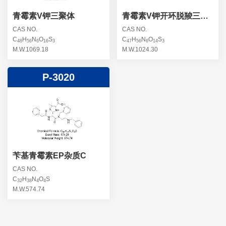
青霉素V钾三聚体
青霉素V钾开环脱羧三聚
体
CAS NO.
CAS NO.
C
H
N
O
S
C
H
N
O
S
48
56
6
16
3
47
56
6
14
3
M.W.1069.18
M.W.1024.30
P-3020
苄基青霉素EP杂质C
CAS NO.
C
H
N
O
S
32
38
4
4
M.W.574.74