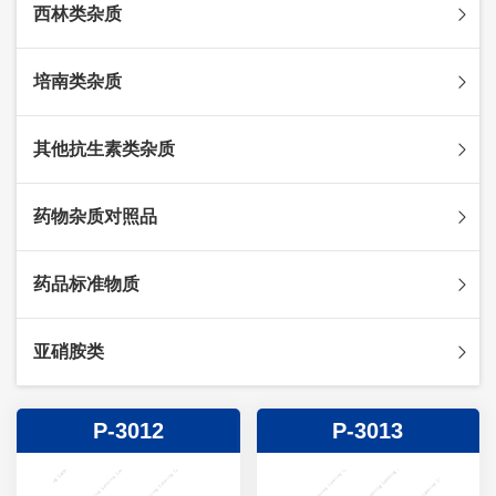
西林类杂质
头孢克肟杂质
头孢哌酮杂质
阿莫西林杂质
培南类杂质
头孢泊肟酯杂质
哌拉西林杂质
头孢地尼杂质
氟氯西林杂质
美罗培南杂质
其他抗生素类杂质
头孢唑林杂质
苯唑西林杂质
法罗培南杂质
头孢硫脒杂质
氨苄西林杂质
比阿培南杂质
氨曲南杂质
药物杂质对照品
头孢他啶杂质
替卡西林杂质
多立培南杂质
夫西地酸杂质
头孢氨苄杂质
氯唑西林杂质
替比培南杂质
多西环素杂质
维生素杂质
药品标准物质
头孢米诺杂质
阿洛西林杂质
厄他培南杂质
利福平杂质
法莫替丁杂质
头孢丙烯杂质
双氯西林杂质
亚胺培南杂质
莫匹罗星杂质
达卡他韦杂质
标准品
亚硝胺类
头孢吡肟杂质
美洛西林杂质
多尼培南杂质
苄丝肼杂质
杂质对照品
头孢拉定杂质
匹美西林杂质
西司他丁杂质
莫西沙星杂质
亚硝胺
P-3012
P-3013
头孢地嗪钠杂质
克拉霉素杂质
头孢呋辛杂质
罗红霉素杂质
头孢噻肟杂质