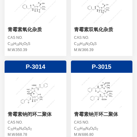
螺旋霉素杂质
头孢曲松钠杂质
克拉维酸钾杂质
头孢他美酯杂质
卡络磺钠杂质
青霉素杂质
替加环素杂质
青霉素氧化杂质
青霉素双氧化杂质
头孢羟氨苄杂质
土霉素杂质
CAS NO.
CAS NO.
C
H
N
O
S
C
H
N
O
S
头孢西丁杂质
16
18
2
5
16
18
2
6
林可霉素杂质
M.W.350.39
M.W.366.39
头孢克洛杂质
头孢卡品酯杂质
P-3014
P-3015
头孢唑肟杂质
青霉素钠闭环二聚体
青霉素钠开环二聚体
CAS NO.
CAS NO.
C
H
N
O
S
C
H
N
O
S
32
36
4
8
2
32
38
4
9
2
M.W.668.78
M.W.686.80