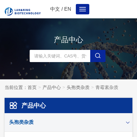
中文
/
EN
Toggle
navigation
产品中心
当前位置：
首页
产品中心
头孢类杂质
青霉素杂质
产品中心
头孢类杂质
头孢妥仑杂质