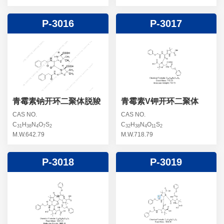
P-3016
P-3017
青霉素钠开环二聚体脱羧
青霉素V钾开环二聚体
CAS NO.
CAS NO.
C
H
N
O
S
C
H
N
O
S
31
38
4
7
2
32
38
4
11
2
M.W.642.79
M.W.718.79
P-3018
P-3019