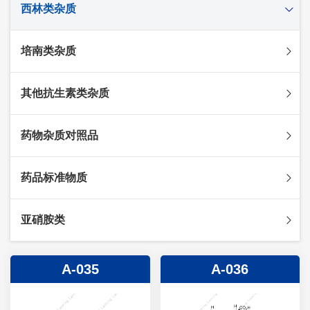
西林类杂质
头孢克肟杂质
头孢哌酮杂质
阿莫西林杂质
培南类杂质
头孢泊肟酯杂质
哌拉西林杂质
头孢地尼杂质
氟氯西林杂质
美罗培南杂质
其他抗生素类杂质
头孢唑林杂质
苯唑西林杂质
法罗培南杂质
头孢硫脒杂质
氨苄西林杂质
比阿培南杂质
氨曲南杂质
药物杂质对照品
头孢他啶杂质
替卡西林杂质
多立培南杂质
夫西地酸杂质
头孢氨苄杂质
氯唑西林杂质
替比培南杂质
多西环素杂质
维生素杂质
药品标准物质
头孢米诺杂质
阿洛西林杂质
厄他培南杂质
利福平杂质
法莫替丁杂质
头孢丙烯杂质
双氯西林杂质
亚胺培南杂质
莫匹罗星杂质
达卡他韦杂质
标准品
亚硝胺类
头孢吡肟杂质
美洛西林杂质
多尼培南杂质
苄丝肼杂质
杂质对照品
头孢拉定杂质
匹美西林杂质
西司他丁杂质
莫西沙星杂质
亚硝胺
A-035
A-036
头孢地嗪钠杂质
克拉霉素杂质
头孢呋辛杂质
罗红霉素杂质
头孢噻肟杂质