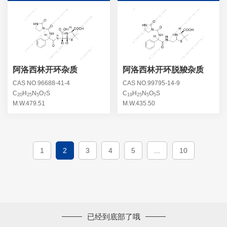
阿洛西林开环杂质
阿洛西林开环脱羧杂质
CAS NO.96688-41-4
CAS NO.99795-14-9
C
H
N
O
S
C
H
N
O
S
20
25
5
7
19
25
5
5
M.W.479.51
M.W.435.50
1
2
3
4
5
...
10
已经到底部了哦