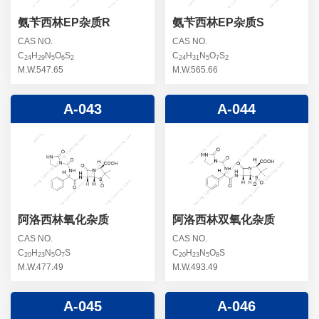
氨苄西林EP杂质R
氨苄西林EP杂质S
CAS NO.
CAS NO.
C
H
N
O
S
C
H
N
O
S
24
29
5
6
2
24
31
5
7
2
M.W.547.65
M.W.565.66
A-043
A-044
阿洛西林氧化杂质
阿洛西林双氧化杂质
CAS NO.
CAS NO.
C
H
N
O
S
C
H
N
O
S
20
23
5
7
20
23
5
8
M.W.477.49
M.W.493.49
A-045
A-046