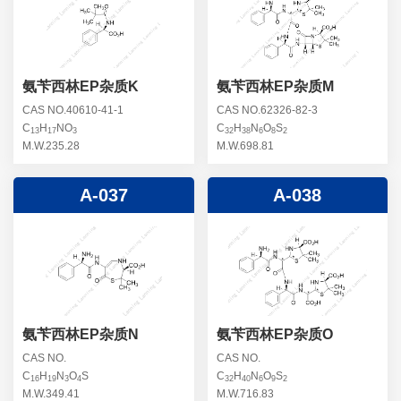
螺旋霉素杂质
头孢曲松钠杂质
克拉维酸钾杂质
头孢他美酯杂质
卡络磺钠杂质
青霉素杂质
替加环素杂质
氨苄西林EP杂质K
氨苄西林EP杂质M
头孢羟氨苄杂质
土霉素杂质
CAS NO.40610-41-1
CAS NO.62326-82-3
C
H
NO
C
H
N
O
S
头孢西丁杂质
13
17
3
32
38
6
8
2
林可霉素杂质
M.W.235.28
M.W.698.81
头孢克洛杂质
头孢卡品酯杂质
A-037
A-038
头孢唑肟杂质
氨苄西林EP杂质N
氨苄西林EP杂质O
CAS NO.
CAS NO.
C
H
N
O
S
C
H
N
O
S
16
19
3
4
32
40
6
9
2
M.W.349.41
M.W.716.83