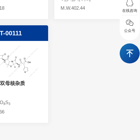
18
M.W.402.44
在线咨询
公众号
T-00111
双母核杂质
O
S
8
3
66