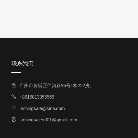
头孢西丁杂质
林可霉素杂质
头孢克洛杂质
头孢卡品酯杂质
头孢唑肟杂质
联系我们
广州市黄埔区伴河路96号1栋222房。
+8615813355568
lanningsale@sina.com
lanningsales001@gmail.com