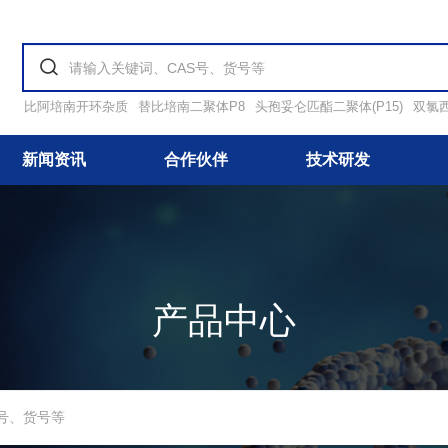
比阿培南开环杂质
替比培南二聚体P8
头孢妥仑匹酯二聚体(P15)
双氯
新闻资讯
合作伙伴
技术研发
产品中心