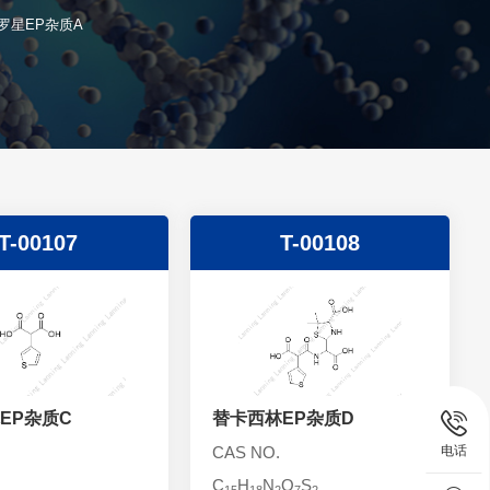
罗星EP杂质A
T-00107
T-00108
EP杂质C
替卡西林EP杂质D
电话
CAS NO.
C
H
N
O
S
15
18
2
7
2