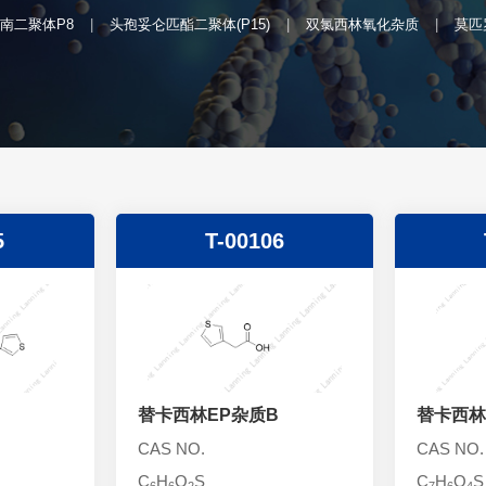
南二聚体P8
头孢妥仑匹酯二聚体(P15)
双氯西林氧化杂质
莫匹
5
T-00106
替卡西林EP杂质B
替卡西林
CAS NO.
CAS NO.
C
H
O
S
C
H
O
S
6
6
2
7
6
4