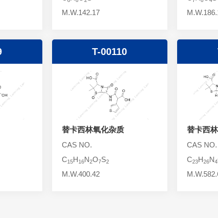
M.W.142.17
M.W.186.
9
T-00110
替卡西林氧化杂质
替卡西林
CAS NO.
CAS NO.
C
H
N
O
S
C
H
N
15
16
2
7
2
23
26
4
M.W.400.42
M.W.582.