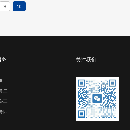
9
10
服务
关注我们
究
务二
务三
务四