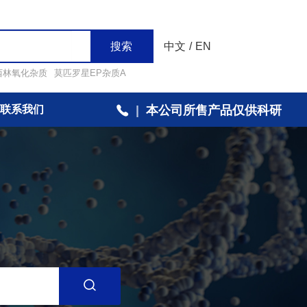
搜索
中文
/
EN
西林氧化杂质
莫匹罗星EP杂质A
联系我们
|
本公司所售产品仅供科研