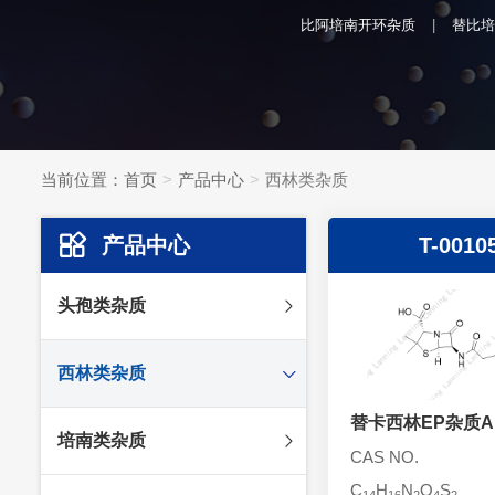
比阿培南开环杂质
替比培
当前位置：
首页
产品中心
西林类杂质
产品中心
T-0010
头孢类杂质
头孢妥仑杂质
西林类杂质
头孢克肟杂质
头孢哌酮杂质
替卡西林EP杂质A
阿莫西林杂质
培南类杂质
头孢泊肟酯杂质
哌拉西林杂质
CAS NO.
头孢地尼杂质
氟氯西林杂质
C
H
N
O
S
美罗培南杂质
14
16
2
4
2