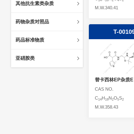
其他抗生素类杂质
头孢唑林杂质
苯唑西林杂质
M.W.340.41
法罗培南杂质
头孢硫脒杂质
氨苄西林杂质
比阿培南杂质
氨曲南杂质
药物杂质对照品
头孢他啶杂质
替卡西林杂质
多立培南杂质
夫西地酸杂质
T-0010
头孢氨苄杂质
氯唑西林杂质
替比培南杂质
多西环素杂质
维生素杂质
药品标准物质
头孢米诺杂质
阿洛西林杂质
厄他培南杂质
利福平杂质
法莫替丁杂质
头孢丙烯杂质
双氯西林杂质
亚胺培南杂质
莫匹罗星杂质
达卡他韦杂质
标准品
亚硝胺类
头孢吡肟杂质
美洛西林杂质
多尼培南杂质
苄丝肼杂质
杂质对照品
头孢拉定杂质
匹美西林杂质
西司他丁杂质
莫西沙星杂质
亚硝胺
头孢地嗪钠杂质
替卡西林EP杂质E
克拉霉素杂质
头孢呋辛杂质
罗红霉素杂质
CAS NO.
头孢噻肟杂质
螺旋霉素杂质
C
H
N
O
S
14
18
2
5
2
头孢曲松钠杂质
克拉维酸钾杂质
M.W.358.43
头孢他美酯杂质
卡络磺钠杂质
青霉素杂质
替加环素杂质
头孢羟氨苄杂质
土霉素杂质