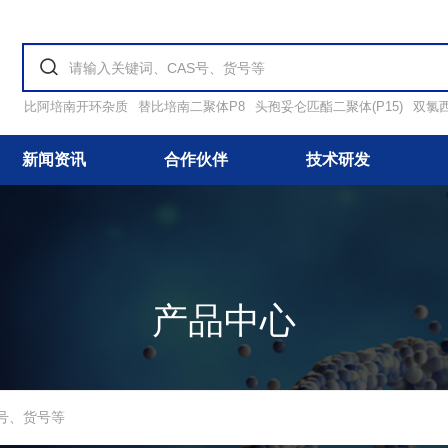
比阿培南开环杂质
替比培南二聚体P8
头孢妥仑匹酯二聚体(P15)
双氯
新闻资讯
合作伙伴
技术研发
产品中心