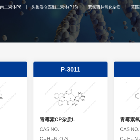
南二聚体P8
头孢妥仑匹酯二聚体(P15)
双氯西林氧化杂质
莫匹
P-3011
青霉素CP杂质L
青霉素氧
CAS NO.
CAS NO.
C
H
N
O
S
C
H
N
26
29
3
7
16
18
2