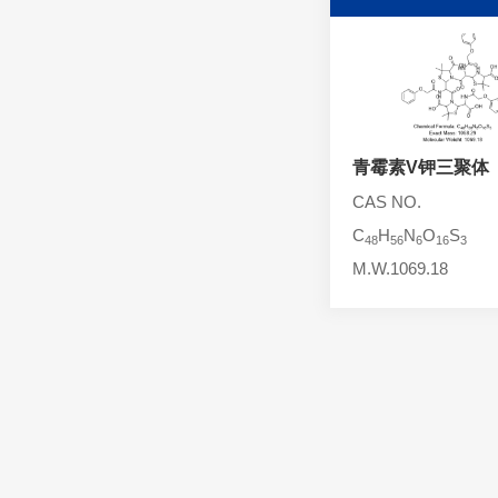
头孢西丁杂质
林可霉素杂质
头孢克洛杂质
头孢卡品酯杂质
头孢唑肟杂质
青霉素V钾三聚体
CAS NO.
C
H
N
O
S
48
56
6
16
3
M.W.1069.18