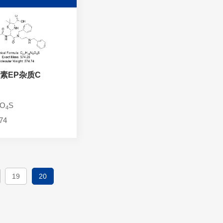
素EP杂质C
O
S
4
74
19
20