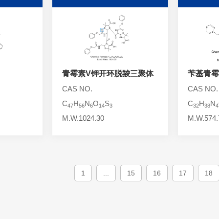
青霉素V钾开环脱羧三聚体
苄基青霉
CAS NO.
CAS NO.
C
H
N
O
S
C
H
N
47
56
6
14
3
32
38
4
M.W.1024.30
M.W.574.
1
...
15
16
17
18