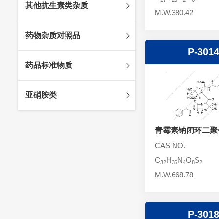
其他抗生素类杂质
头孢唑林杂质
苯唑西林杂质
M.W.380.42
法罗培南杂质
头孢硫脒杂质
氨苄西林杂质
比阿培南杂质
氨曲南杂质
药物杂质对照品
头孢他啶杂质
替卡西林杂质
多立培南杂质
夫西地酸杂质
P-3014
头孢氨苄杂质
氯唑西林杂质
替比培南杂质
多西环素杂质
维生素杂质
药品标准物质
头孢米诺杂质
阿洛西林杂质
厄他培南杂质
利福平杂质
法莫替丁杂质
头孢丙烯杂质
双氯西林杂质
亚胺培南杂质
莫匹罗星杂质
达卡他韦杂质
标准品
亚硝胺类
头孢吡肟杂质
美洛西林杂质
多尼培南杂质
苄丝肼杂质
杂质对照品
头孢拉定杂质
匹美西林杂质
西司他丁杂质
莫西沙星杂质
亚硝胺
头孢地嗪钠杂质
青霉素钠闭环二聚
克拉霉素杂质
头孢呋辛杂质
罗红霉素杂质
CAS NO.
头孢噻肟杂质
螺旋霉素杂质
C
H
N
O
S
32
36
4
8
2
头孢曲松钠杂质
克拉维酸钾杂质
M.W.668.78
头孢他美酯杂质
卡络磺钠杂质
青霉素杂质
替加环素杂质
P-3018
头孢羟氨苄杂质
土霉素杂质