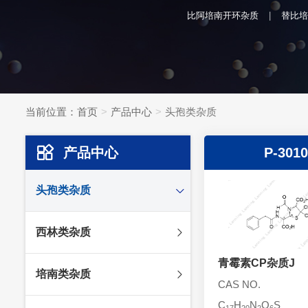
比阿培南开环杂质
替比培
当前位置：
首页
产品中心
头孢类杂质
产品中心
P-3010
头孢类杂质
头孢妥仑杂质
西林类杂质
头孢克肟杂质
头孢哌酮杂质
青霉素CP杂质J
阿莫西林杂质
培南类杂质
头孢泊肟酯杂质
哌拉西林杂质
CAS NO.
头孢地尼杂质
氟氯西林杂质
C
H
N
O
S
美罗培南杂质
17
20
2
6