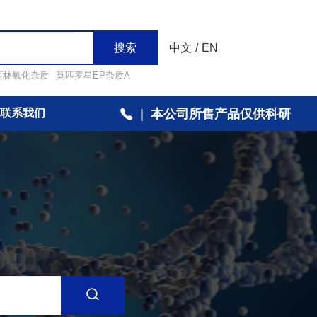
搜索
中文
/
EN
西林氧化杂质
莫匹罗星EP杂质A
联系我们
|
本公司所售产品仅供科研