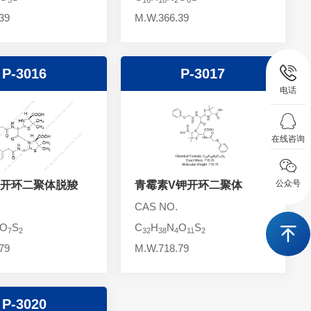
39
M.W.366.39
P-3016
P-3017
电话
在线咨询
公众号
开环二聚体脱羧
青霉素V钾开环二聚体
CAS NO.
O
S
C
H
N
O
S
7
2
32
38
4
11
2
79
M.W.718.79
P-3020