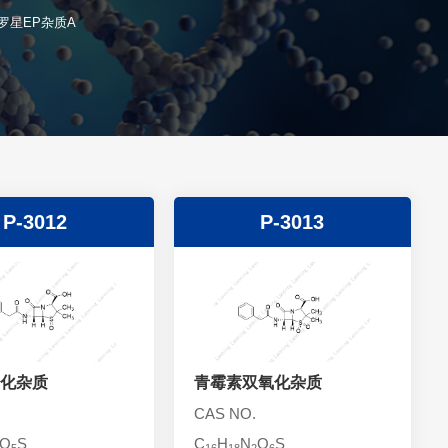
罗星EP杂质A
P-3012
P-3013
化杂质
青霉素双氧化杂质
CAS NO.
O
S
C
H
N
O
S
5
16
18
2
6