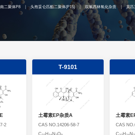
南二聚体P8
头孢妥仑匹酯二聚体(P15)
双氯西林氧化杂质
莫匹
T-9101
E
土霉素EP杂质A
土霉素E
7-2
CAS NO.14206-58-7
CAS NO.6
C
H
N
O
C
H
N
22
24
2
9
22
24
2