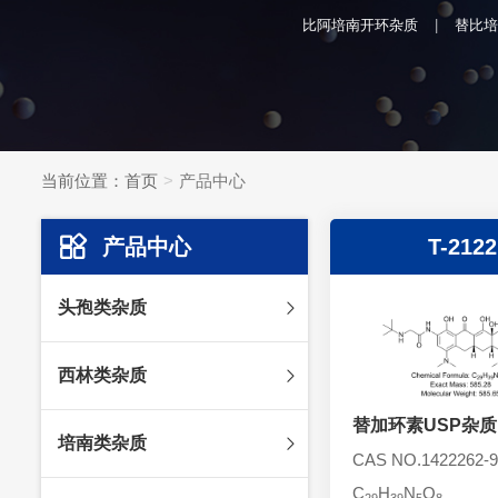
比阿培南开环杂质
替比培
当前位置：
首页
产品中心
产品中心
T-2122
头孢类杂质
头孢妥仑杂质
西林类杂质
头孢克肟杂质
头孢哌酮杂质
替加环素USP杂质
阿莫西林杂质
培南类杂质
头孢泊肟酯杂质
哌拉西林杂质
CAS NO.1422262-9
头孢地尼杂质
氟氯西林杂质
C
H
N
O
美罗培南杂质
29
39
5
8