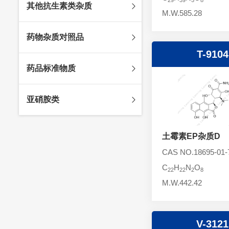
其他抗生素类杂质
头孢唑林杂质
苯唑西林杂质
M.W.585.28
法罗培南杂质
头孢硫脒杂质
氨苄西林杂质
比阿培南杂质
氨曲南杂质
药物杂质对照品
头孢他啶杂质
替卡西林杂质
多立培南杂质
夫西地酸杂质
T-9104
头孢氨苄杂质
氯唑西林杂质
替比培南杂质
多西环素杂质
维生素杂质
药品标准物质
头孢米诺杂质
阿洛西林杂质
厄他培南杂质
利福平杂质
法莫替丁杂质
头孢丙烯杂质
双氯西林杂质
亚胺培南杂质
莫匹罗星杂质
达卡他韦杂质
标准品
亚硝胺类
头孢吡肟杂质
美洛西林杂质
多尼培南杂质
苄丝肼杂质
杂质对照品
头孢拉定杂质
匹美西林杂质
西司他丁杂质
莫西沙星杂质
亚硝胺
头孢地嗪钠杂质
土霉素EP杂质D
克拉霉素杂质
头孢呋辛杂质
罗红霉素杂质
CAS NO.18695-01-
头孢噻肟杂质
螺旋霉素杂质
C
H
N
O
22
22
2
8
头孢曲松钠杂质
克拉维酸钾杂质
M.W.442.42
头孢他美酯杂质
卡络磺钠杂质
青霉素杂质
替加环素杂质
V-3121
头孢羟氨苄杂质
土霉素杂质