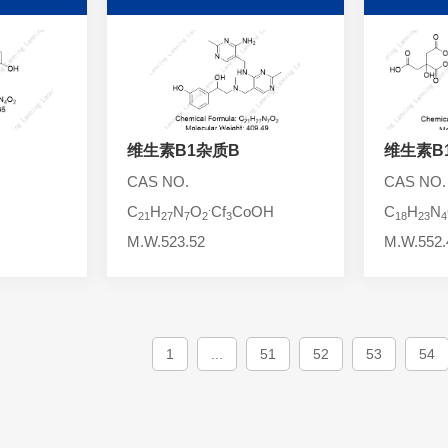
维生素B1杂质B
维生素B
CAS NO.
CAS NO.
.
C
H
N
O
Cf
CoOH
C
H
N
21
27
7
2
3
18
23
4
M.W.523.52
M.W.552.
1
...
51
52
53
54