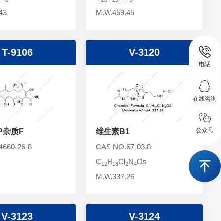
43
M.W.459.45
T-9106
V-3120
电话
在线咨询
公众号
P杂质F
维生素B1
660-26-8
CAS NO.67-03-8
C
H
Cl
N
Os
12
18
2
4
M.W.337.26
V-3123
V-3124