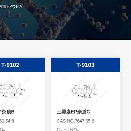
罗星EP杂质A
T-9102
T-9103
P杂质B
土霉素EP杂质C
0-54-8
CAS NO.7647-65-6
O
C
H
NO
8
23
25
9