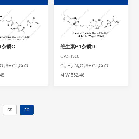
1杂质C
维生素B1杂质D
CAS NO.
.
.
O
S+
Cf
CoO-
C
H
N
O
S+
Cf
CoO-
7
3
18
23
4
7
3
48
M.W.552.48
55
56