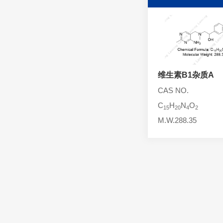
头孢西丁杂质
林可霉素杂质
头孢克洛杂质
头孢卡品酯杂质
头孢唑肟杂质
维生素B1杂质A
CAS NO.
C
H
N
O
15
20
4
2
M.W.288.35