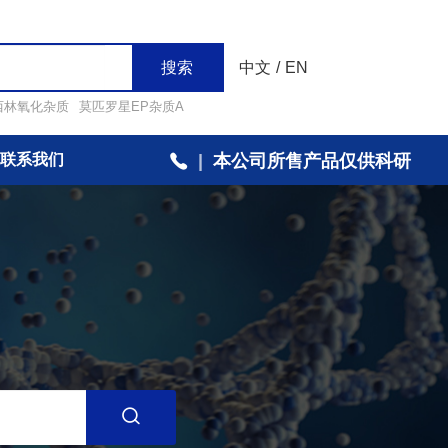
搜索
中文
/
EN
西林氧化杂质
莫匹罗星EP杂质A
联系我们
|
本公司所售产品仅供科研