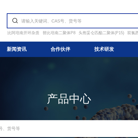
比阿培南开环杂质
替比培南二聚体P8
头孢妥仑匹酯二聚体(P15)
双氯
新闻资讯
合作伙伴
技术研发
产品中心