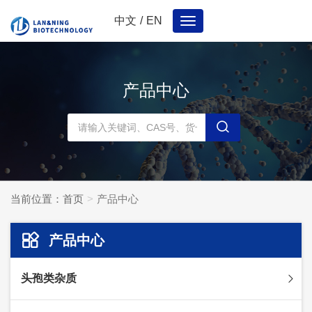
中文
/
EN
Toggle
navigation
产品中心
当前位置：
首页
产品中心
产品中心
头孢类杂质
头孢妥仑杂质