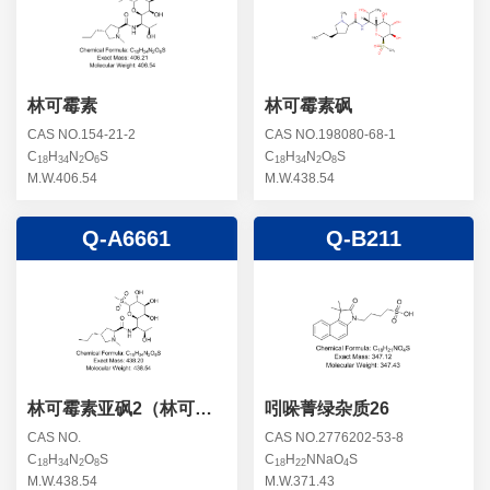
螺旋霉素杂质
头孢曲松钠杂质
克拉维酸钾杂质
头孢他美酯杂质
卡络磺钠杂质
青霉素杂质
替加环素杂质
林可霉素
林可霉素砜
头孢羟氨苄杂质
土霉素杂质
CAS NO.154-21-2
CAS NO.198080-68-1
C
H
N
O
S
C
H
N
O
S
头孢西丁杂质
18
34
2
6
18
34
2
8
林可霉素杂质
M.W.406.54
M.W.438.54
头孢克洛杂质
头孢卡品酯杂质
Q-A6661
Q-B211
头孢唑肟杂质
林可霉素亚砜2（林可霉
吲哚菁绿杂质26
素双氧化）
CAS NO.
CAS NO.2776202-53-8
C
H
N
O
S
C
H
NNaO
S
18
34
2
8
18
22
4
M.W.438.54
M.W.371.43