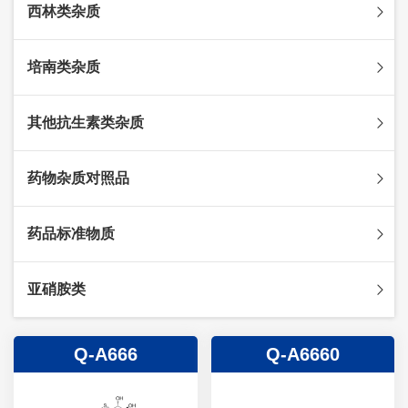
西林类杂质
头孢克肟杂质
头孢哌酮杂质
阿莫西林杂质
培南类杂质
头孢泊肟酯杂质
哌拉西林杂质
头孢地尼杂质
氟氯西林杂质
美罗培南杂质
其他抗生素类杂质
头孢唑林杂质
苯唑西林杂质
法罗培南杂质
头孢硫脒杂质
氨苄西林杂质
比阿培南杂质
氨曲南杂质
药物杂质对照品
头孢他啶杂质
替卡西林杂质
多立培南杂质
夫西地酸杂质
头孢氨苄杂质
氯唑西林杂质
替比培南杂质
多西环素杂质
维生素杂质
药品标准物质
头孢米诺杂质
阿洛西林杂质
厄他培南杂质
利福平杂质
法莫替丁杂质
头孢丙烯杂质
双氯西林杂质
亚胺培南杂质
莫匹罗星杂质
达卡他韦杂质
标准品
亚硝胺类
头孢吡肟杂质
美洛西林杂质
多尼培南杂质
苄丝肼杂质
杂质对照品
头孢拉定杂质
匹美西林杂质
西司他丁杂质
莫西沙星杂质
亚硝胺
Q-A666
Q-A6660
头孢地嗪钠杂质
克拉霉素杂质
头孢呋辛杂质
罗红霉素杂质
头孢噻肟杂质