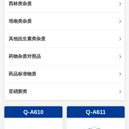
西林类杂质
头孢克肟杂质
头孢哌酮杂质
阿莫西林杂质
培南类杂质
头孢泊肟酯杂质
哌拉西林杂质
头孢地尼杂质
氟氯西林杂质
美罗培南杂质
其他抗生素类杂质
头孢唑林杂质
苯唑西林杂质
法罗培南杂质
头孢硫脒杂质
氨苄西林杂质
比阿培南杂质
氨曲南杂质
药物杂质对照品
头孢他啶杂质
替卡西林杂质
多立培南杂质
夫西地酸杂质
头孢氨苄杂质
氯唑西林杂质
替比培南杂质
多西环素杂质
维生素杂质
药品标准物质
头孢米诺杂质
阿洛西林杂质
厄他培南杂质
利福平杂质
法莫替丁杂质
头孢丙烯杂质
双氯西林杂质
亚胺培南杂质
莫匹罗星杂质
达卡他韦杂质
标准品
亚硝胺类
头孢吡肟杂质
美洛西林杂质
多尼培南杂质
苄丝肼杂质
杂质对照品
头孢拉定杂质
匹美西林杂质
西司他丁杂质
莫西沙星杂质
亚硝胺
Q-A610
Q-A611
头孢地嗪钠杂质
克拉霉素杂质
头孢呋辛杂质
罗红霉素杂质
头孢噻肟杂质