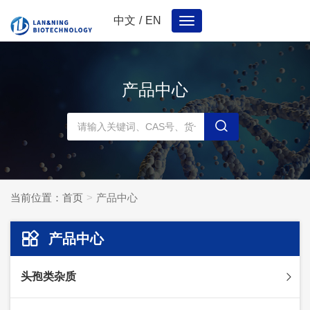
中文
/
EN
Toggle
navigation
产品中心
当前位置：
首页
产品中心
产品中心
头孢类杂质
头孢妥仑杂质