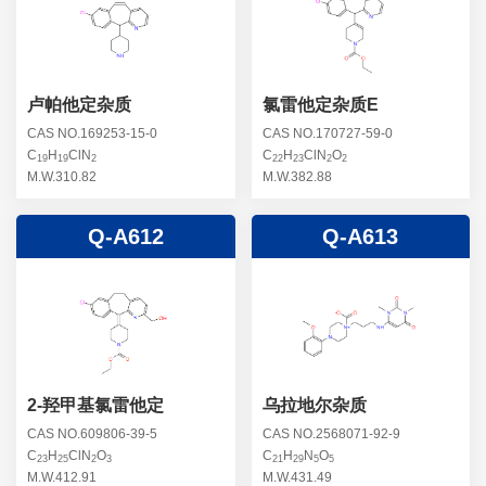
螺旋霉素杂质
头孢曲松钠杂质
克拉维酸钾杂质
头孢他美酯杂质
卡络磺钠杂质
青霉素杂质
替加环素杂质
卢帕他定杂质
氯雷他定杂质E
头孢羟氨苄杂质
土霉素杂质
CAS NO.169253-15-0
CAS NO.170727-59-0
C
H
ClN
C
H
ClN
O
头孢西丁杂质
19
19
2
22
23
2
2
林可霉素杂质
M.W.310.82
M.W.382.88
头孢克洛杂质
头孢卡品酯杂质
Q-A612
Q-A613
头孢唑肟杂质
2-羟甲基氯雷他定
乌拉地尔杂质
CAS NO.609806-39-5
CAS NO.2568071-92-9
C
H
ClN
O
C
H
N
O
23
25
2
3
21
29
5
5
M.W.412.91
M.W.431.49