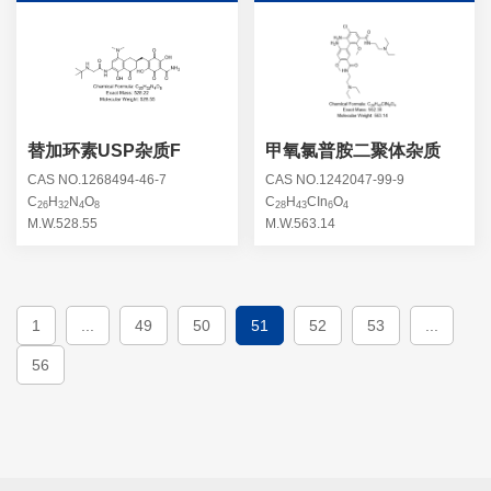
替加环素USP杂质F
甲氧氯普胺二聚体杂质
CAS NO.1268494-46-7
CAS NO.1242047-99-9
C
H
N
O
C
H
CIn
O
26
32
4
8
28
43
6
4
M.W.528.55
M.W.563.14
1
...
49
50
51
52
53
...
56