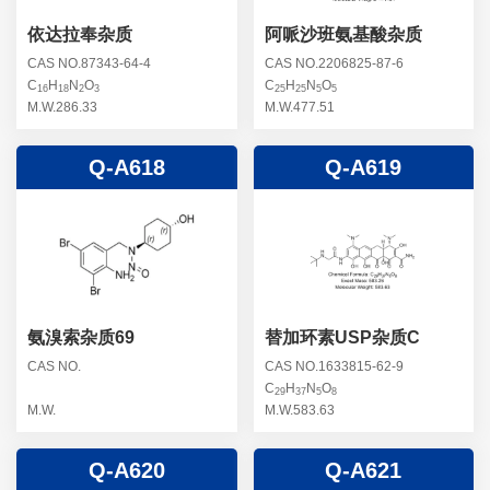
依达拉奉杂质
阿哌沙班氨基酸杂质
CAS NO.87343-64-4
CAS NO.2206825-87-6
C
H
N
O
C
H
N
O
16
18
2
3
25
25
5
5
M.W.286.33
M.W.477.51
Q-A618
Q-A619
氨溴索杂质69
替加环素USP杂质C
CAS NO.
CAS NO.1633815-62-9
C
H
N
O
29
37
5
8
M.W.
M.W.583.63
Q-A620
Q-A621