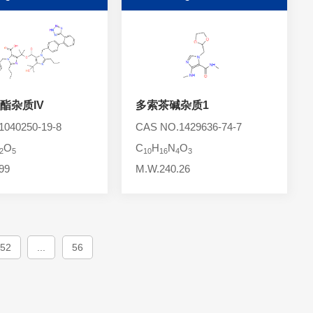
酯杂质IV
多索茶碱杂质1
040250-19-8
CAS NO.1429636-74-7
O
C
H
N
O
2
5
10
16
4
3
99
M.W.240.26
52
...
56