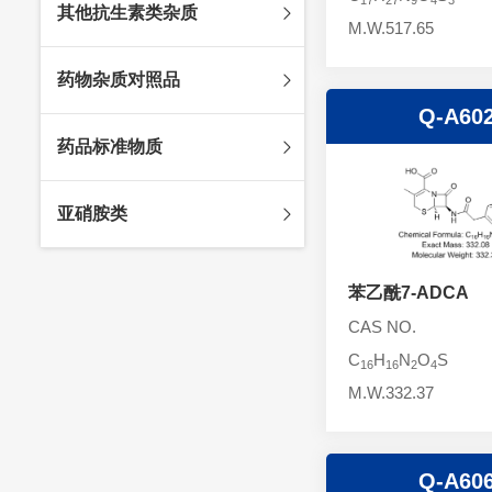
其他抗生素类杂质
头孢唑林杂质
苯唑西林杂质
M.W.517.65
法罗培南杂质
头孢硫脒杂质
氨苄西林杂质
比阿培南杂质
氨曲南杂质
药物杂质对照品
头孢他啶杂质
替卡西林杂质
多立培南杂质
夫西地酸杂质
Q-A60
头孢氨苄杂质
氯唑西林杂质
替比培南杂质
多西环素杂质
维生素杂质
药品标准物质
头孢米诺杂质
阿洛西林杂质
厄他培南杂质
利福平杂质
法莫替丁杂质
头孢丙烯杂质
双氯西林杂质
亚胺培南杂质
莫匹罗星杂质
达卡他韦杂质
标准品
亚硝胺类
头孢吡肟杂质
美洛西林杂质
多尼培南杂质
苄丝肼杂质
杂质对照品
头孢拉定杂质
匹美西林杂质
西司他丁杂质
莫西沙星杂质
亚硝胺
头孢地嗪钠杂质
苯乙酰7-ADCA
克拉霉素杂质
头孢呋辛杂质
罗红霉素杂质
CAS NO.
头孢噻肟杂质
螺旋霉素杂质
C
H
N
O
S
16
16
2
4
头孢曲松钠杂质
克拉维酸钾杂质
M.W.332.37
头孢他美酯杂质
卡络磺钠杂质
青霉素杂质
替加环素杂质
Q-A60
头孢羟氨苄杂质
土霉素杂质