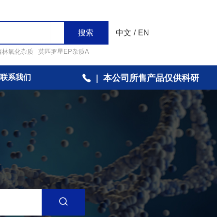
搜索
中文
/
EN
西林氧化杂质
莫匹罗星EP杂质A
联系我们
|
本公司所售产品仅供科研