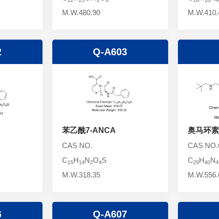
M.W.480.90
M.W.410.
2
Q-A603
苯乙酰7-ANCA
奥马环素4
CAS NO.
CAS NO.6
C
H
N
O
S
C
H
N
15
14
2
4
29
40
4
M.W.318.35
M.W.556.
6
Q-A607