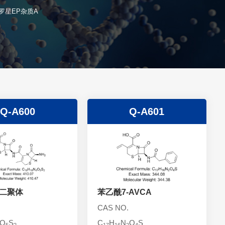
罗星EP杂质A
Q-A600
Q-A601
A二聚体
苯乙酰7-AVCA
CAS NO.
O
S
C
H
N
O
S
5
2
17
16
2
4