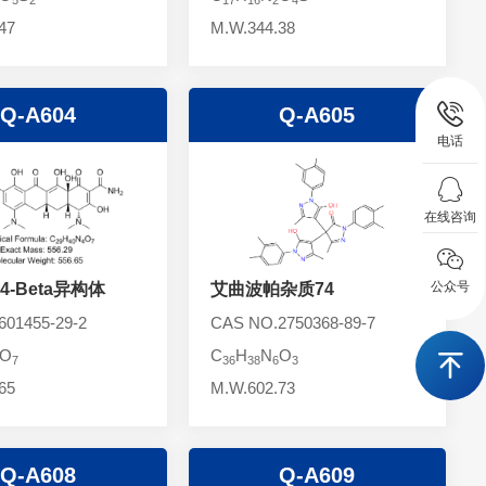
47
M.W.344.38
Q-A604
Q-A605
电话
在线咨询
公众号
-Beta异构体
艾曲波帕杂质74
01455-29-2
CAS NO.2750368-89-7
O
C
H
N
O
7
36
38
6
3
65
M.W.602.73
Q-A608
Q-A609