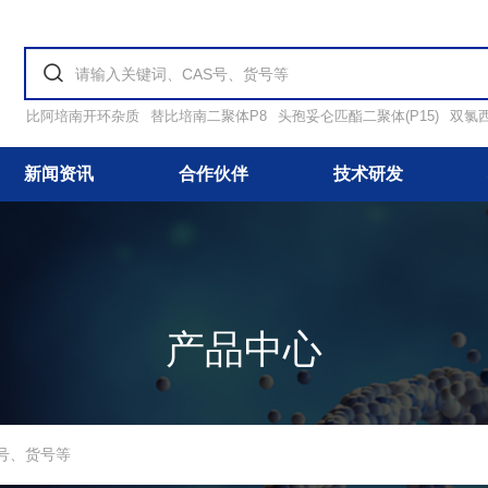
比阿培南开环杂质
替比培南二聚体P8
头孢妥仑匹酯二聚体(P15)
双氯
新闻资讯
合作伙伴
技术研发
产品中心