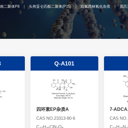
南二聚体P8
头孢妥仑匹酯二聚体(P15)
双氯西林氧化杂质
莫匹
3
Q-A101
四环素EP杂质A
7-ADC
CAS NO.23313-80-6
CAS NO.
C
H
ClN
O
C
H
N
22
25
2
8
16
18
4