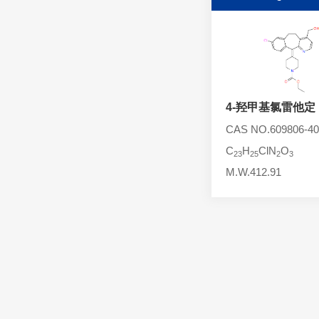
头孢西丁杂质
林可霉素杂质
头孢克洛杂质
头孢卡品酯杂质
头孢唑肟杂质
4-羟甲基氯雷他定
CAS NO.609806-40
C
H
ClN
O
23
25
2
3
M.W.412.91