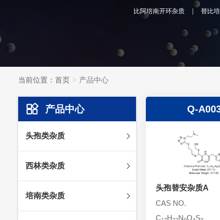
比阿培南开环杂质
替比培
当前位置：
首页
产品中心
产品中心
Q-A00
头孢类杂质
头孢妥仑杂质
西林类杂质
头孢克肟杂质
头孢哌酮杂质
头孢替安杂质A
阿莫西林杂质
培南类杂质
头孢泊肟酯杂质
哌拉西林杂质
CAS NO.
头孢地尼杂质
氟氯西林杂质
C
H
N
O
S
美罗培南杂质
17
27
9
4
3