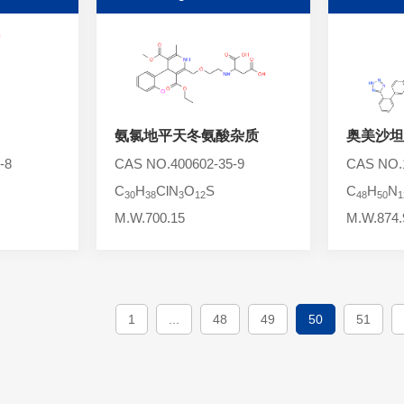
氨氯地平天冬氨酸杂质
奥美沙坦
-8
CAS NO.400602-35-9
CAS NO.1
C
H
ClN
O
S
C
H
N
30
38
3
12
48
50
1
M.W.700.15
M.W.874.
1
...
48
49
50
51