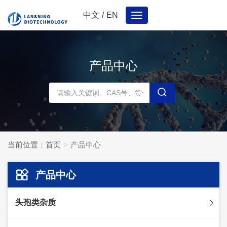
中文
/
EN
Toggle
navigation
产品中心
当前位置：
首页
产品中心
产品中心
头孢类杂质
头孢妥仑杂质