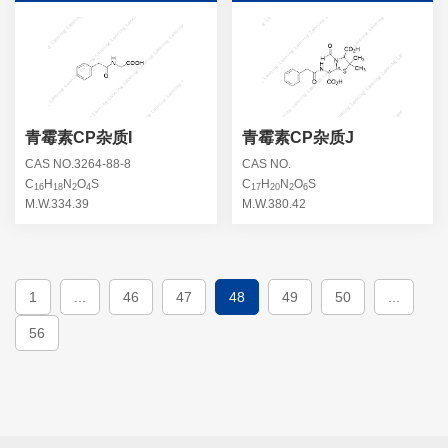
青霉素CP杂质I
青霉素CP杂质J
CAS NO.3264-88-8
CAS NO.
C
H
N
O
S
C
H
N
O
S
16
18
2
4
17
20
2
6
M.W.334.39
M.W.380.42
1
...
46
47
48
49
50
...
56