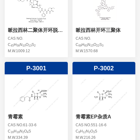
螺旋霉素杂质
头孢曲松钠杂质
克拉维酸钾杂质
头孢他美酯杂质
卡络磺钠杂质
青霉素杂质
替加环素杂质
哌拉西林二聚体开环脱羧
哌拉西林开环三聚体
物
头孢羟氨苄杂质
土霉素杂质
CAS NO.
CAS NO.
C
H
N
O
S
C
H
N
O
S
头孢西丁杂质
45
56
10
13
2
69
83
15
22
3
林可霉素杂质
M.W.1009.12
M.W.1570.68
头孢克洛杂质
头孢卡品酯杂质
P-3001
P-3002
头孢唑肟杂质
青霉素
青霉素EP杂质A
CAS NO.61-33-6
CAS NO.551-16-6
C
H
N
O
S
C
H
N
O
S
16
18
2
4
8
12
2
3
M.W.334.39
M.W.216.26