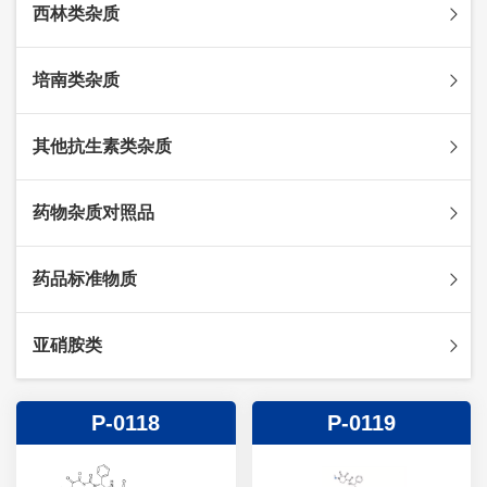
西林类杂质
头孢克肟杂质
头孢哌酮杂质
阿莫西林杂质
培南类杂质
头孢泊肟酯杂质
哌拉西林杂质
头孢地尼杂质
氟氯西林杂质
美罗培南杂质
其他抗生素类杂质
头孢唑林杂质
苯唑西林杂质
法罗培南杂质
头孢硫脒杂质
氨苄西林杂质
比阿培南杂质
氨曲南杂质
药物杂质对照品
头孢他啶杂质
替卡西林杂质
多立培南杂质
夫西地酸杂质
头孢氨苄杂质
氯唑西林杂质
替比培南杂质
多西环素杂质
维生素杂质
药品标准物质
头孢米诺杂质
阿洛西林杂质
厄他培南杂质
利福平杂质
法莫替丁杂质
头孢丙烯杂质
双氯西林杂质
亚胺培南杂质
莫匹罗星杂质
达卡他韦杂质
标准品
亚硝胺类
头孢吡肟杂质
美洛西林杂质
多尼培南杂质
苄丝肼杂质
杂质对照品
头孢拉定杂质
匹美西林杂质
西司他丁杂质
莫西沙星杂质
亚硝胺
P-0118
P-0119
头孢地嗪钠杂质
克拉霉素杂质
头孢呋辛杂质
罗红霉素杂质
头孢噻肟杂质