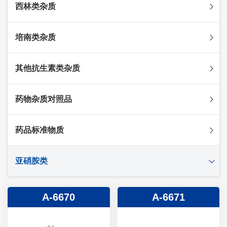
西林类杂质
头孢克肟杂质
头孢哌酮杂质
阿莫西林杂质
培南类杂质
头孢泊肟酯杂质
哌拉西林杂质
头孢地尼杂质
氟氯西林杂质
美罗培南杂质
其他抗生素类杂质
头孢唑林杂质
苯唑西林杂质
法罗培南杂质
头孢硫脒杂质
氨苄西林杂质
比阿培南杂质
氨曲南杂质
药物杂质对照品
头孢他啶杂质
替卡西林杂质
多立培南杂质
夫西地酸杂质
头孢氨苄杂质
氯唑西林杂质
替比培南杂质
多西环素杂质
维生素杂质
药品标准物质
头孢米诺杂质
阿洛西林杂质
厄他培南杂质
利福平杂质
法莫替丁杂质
头孢丙烯杂质
双氯西林杂质
亚胺培南杂质
莫匹罗星杂质
达卡他韦杂质
标准品
亚硝胺类
头孢吡肟杂质
美洛西林杂质
多尼培南杂质
苄丝肼杂质
杂质对照品
头孢拉定杂质
匹美西林杂质
西司他丁杂质
莫西沙星杂质
亚硝胺
A-6670
A-6671
头孢地嗪钠杂质
克拉霉素杂质
头孢呋辛杂质
罗红霉素杂质
头孢噻肟杂质