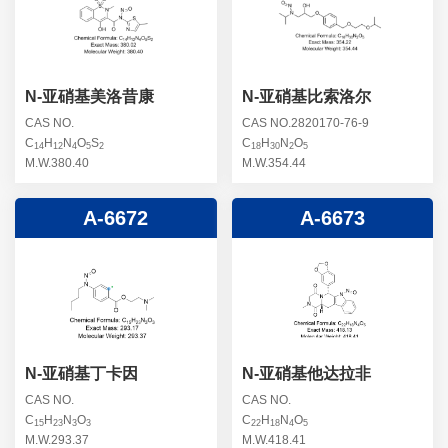
螺旋霉素杂质
头孢曲松钠杂质
克拉维酸钾杂质
头孢他美酯杂质
卡络磺钠杂质
青霉素杂质
替加环素杂质
N-亚硝基美洛昔康
N-亚硝基比索洛尔
头孢羟氨苄杂质
土霉素杂质
CAS NO.
CAS NO.2820170-76-9
C
H
N
O
S
C
H
N
O
头孢西丁杂质
14
12
4
5
2
18
30
2
5
林可霉素杂质
M.W.380.40
M.W.354.44
头孢克洛杂质
头孢卡品酯杂质
A-6672
A-6673
头孢唑肟杂质
N-亚硝基丁卡因
N-亚硝基他达拉非
CAS NO.
CAS NO.
C
H
N
O
C
H
N
O
15
23
3
3
22
18
4
5
M.W.293.37
M.W.418.41