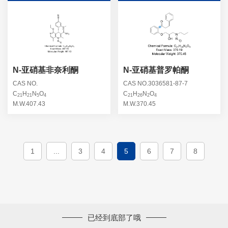
N-亚硝基非奈利酮
N-亚硝基普罗帕酮
CAS NO.
CAS NO.3036581-87-7
C
H
N
O
C
H
N
O
21
21
5
4
21
26
2
4
M.W.407.43
M.W.370.45
1
...
3
4
5
6
7
8
已经到底部了哦