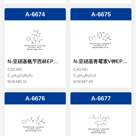
A-6674
A-6675
N-亚硝基氨苄西林EP杂
N-亚硝基青霉素V钾EP杂
质D
质E
CAS NO.
CAS NO.
C
H
Cl
N
O
C
H
N
O
S
21
22
2
2
7
16
19
3
7
M.W.485.31
M.W.397.40
A-6676
A-6677