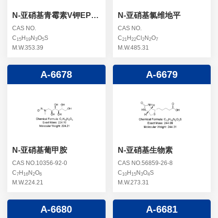
N-亚硝基青霉素V钾EP杂
N-亚硝基氯维地平
质F
CAS NO.
CAS NO.
C
H
N
O
S
C
H
Cl
N
O
15
19
3
5
21
22
2
2
7
M.W.353.39
M.W.485.31
A-6678
A-6679
N-亚硝基葡甲胺
N-亚硝基生物素
CAS NO.10356-92-0
CAS NO.56859-26-8
C
H
N
O
C
H
N
O
S
7
16
2
6
10
15
3
4
M.W.224.21
M.W.273.31
A-6680
A-6681