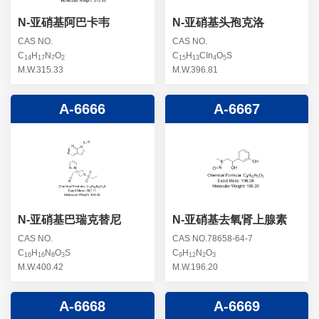
N-亚硝基阿巴卡韦
N-亚硝基头孢克洛
CAS NO.
CAS NO.
C
H
N
O
C
H
CIn
O
S
14
17
7
2
15
13
4
5
M.W.315.33
M.W.396.81
A-6666
A-6667
N-亚硝基巴瑞克替尼
N-亚硝基去氧肾上腺素
CAS NO.
CAS NO.78658-64-7
C
H
N
O
S
C
H
N
O
16
16
8
3
9
12
2
3
M.W.400.42
M.W.196.20
A-6668
A-6669