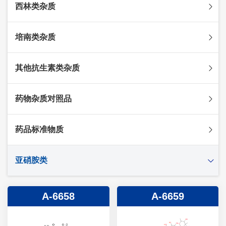
西林类杂质
头孢克肟杂质
头孢哌酮杂质
阿莫西林杂质
培南类杂质
头孢泊肟酯杂质
哌拉西林杂质
头孢地尼杂质
氟氯西林杂质
美罗培南杂质
其他抗生素类杂质
头孢唑林杂质
苯唑西林杂质
法罗培南杂质
头孢硫脒杂质
氨苄西林杂质
比阿培南杂质
氨曲南杂质
药物杂质对照品
头孢他啶杂质
替卡西林杂质
多立培南杂质
夫西地酸杂质
头孢氨苄杂质
氯唑西林杂质
替比培南杂质
多西环素杂质
维生素杂质
药品标准物质
头孢米诺杂质
阿洛西林杂质
厄他培南杂质
利福平杂质
法莫替丁杂质
头孢丙烯杂质
双氯西林杂质
亚胺培南杂质
莫匹罗星杂质
达卡他韦杂质
标准品
亚硝胺类
头孢吡肟杂质
美洛西林杂质
多尼培南杂质
苄丝肼杂质
杂质对照品
头孢拉定杂质
匹美西林杂质
西司他丁杂质
莫西沙星杂质
亚硝胺
A-6658
A-6659
头孢地嗪钠杂质
克拉霉素杂质
头孢呋辛杂质
罗红霉素杂质
头孢噻肟杂质