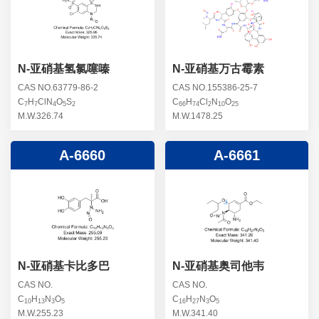
螺旋霉素杂质
头孢曲松钠杂质
克拉维酸钾杂质
头孢他美酯杂质
卡络磺钠杂质
青霉素杂质
替加环素杂质
N-亚硝基氢氯噻嗪
N-亚硝基万古霉素
头孢羟氨苄杂质
土霉素杂质
CAS NO.63779-86-2
CAS NO.155386-25-7
C
H
ClN
O
S
C
H
Cl
N
O
头孢西丁杂质
7
7
4
5
2
66
74
2
10
25
林可霉素杂质
M.W.326.74
M.W.1478.25
头孢克洛杂质
头孢卡品酯杂质
A-6660
A-6661
头孢唑肟杂质
N-亚硝基卡比多巴
N-亚硝基奥司他韦
CAS NO.
CAS NO.
C
H
N
O
C
H
N
O
10
13
3
5
16
27
3
5
M.W.255.23
M.W.341.40