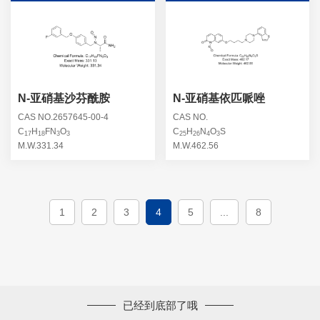
N-亚硝基沙芬酰胺
N-亚硝基依匹哌唑
CAS NO.2657645-00-4
CAS NO.
C
H
FN
O
C
H
N
O
S
17
18
3
3
25
26
4
3
M.W.331.34
M.W.462.56
1
2
3
4
5
...
8
已经到底部了哦