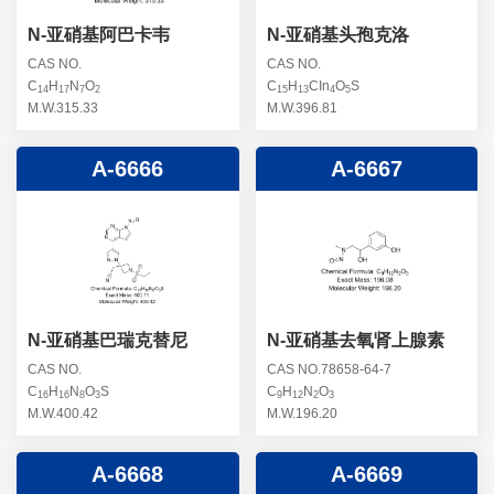
N-亚硝基阿巴卡韦
N-亚硝基头孢克洛
CAS NO.
CAS NO.
C
H
N
O
C
H
CIn
O
S
14
17
7
2
15
13
4
5
M.W.315.33
M.W.396.81
A-6666
A-6667
N-亚硝基巴瑞克替尼
N-亚硝基去氧肾上腺素
CAS NO.
CAS NO.78658-64-7
C
H
N
O
S
C
H
N
O
16
16
8
3
9
12
2
3
M.W.400.42
M.W.196.20
A-6668
A-6669