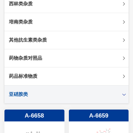
西林类杂质
头孢克肟杂质
头孢哌酮杂质
阿莫西林杂质
培南类杂质
头孢泊肟酯杂质
哌拉西林杂质
头孢地尼杂质
氟氯西林杂质
美罗培南杂质
其他抗生素类杂质
头孢唑林杂质
苯唑西林杂质
法罗培南杂质
头孢硫脒杂质
氨苄西林杂质
比阿培南杂质
氨曲南杂质
药物杂质对照品
头孢他啶杂质
替卡西林杂质
多立培南杂质
夫西地酸杂质
头孢氨苄杂质
氯唑西林杂质
替比培南杂质
多西环素杂质
维生素杂质
药品标准物质
头孢米诺杂质
阿洛西林杂质
厄他培南杂质
利福平杂质
法莫替丁杂质
头孢丙烯杂质
双氯西林杂质
亚胺培南杂质
莫匹罗星杂质
达卡他韦杂质
标准品
亚硝胺类
头孢吡肟杂质
美洛西林杂质
多尼培南杂质
苄丝肼杂质
杂质对照品
头孢拉定杂质
匹美西林杂质
西司他丁杂质
莫西沙星杂质
亚硝胺
A-6658
A-6659
头孢地嗪钠杂质
克拉霉素杂质
头孢呋辛杂质
罗红霉素杂质
头孢噻肟杂质