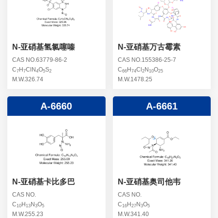
螺旋霉素杂质
头孢曲松钠杂质
克拉维酸钾杂质
头孢他美酯杂质
卡络磺钠杂质
青霉素杂质
替加环素杂质
N-亚硝基氢氯噻嗪
N-亚硝基万古霉素
头孢羟氨苄杂质
土霉素杂质
CAS NO.63779-86-2
CAS NO.155386-25-7
C
H
ClN
O
S
C
H
Cl
N
O
头孢西丁杂质
7
7
4
5
2
66
74
2
10
25
林可霉素杂质
M.W.326.74
M.W.1478.25
头孢克洛杂质
头孢卡品酯杂质
A-6660
A-6661
头孢唑肟杂质
N-亚硝基卡比多巴
N-亚硝基奥司他韦
CAS NO.
CAS NO.
C
H
N
O
C
H
N
O
10
13
3
5
16
27
3
5
M.W.255.23
M.W.341.40