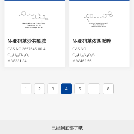
N-亚硝基沙芬酰胺
N-亚硝基依匹哌唑
CAS NO.2657645-00-4
CAS NO.
C
H
FN
O
C
H
N
O
S
17
18
3
3
25
26
4
3
M.W.331.34
M.W.462.56
1
2
3
4
5
...
8
已经到底部了哦